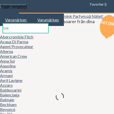
Favoriter (
)
Toggle navigation
Start
Varumärken
Varumärken
Kläder, mode, smink och accessoarer från dina
569.00
569.00
569.00
favoritbutiker!
Abercrombie Fitch
Acqua Di Parma
Agent Provocateur
Alterna
American Crew
Anna Sui
Aquolina
Aramis
Armani
Avril Lavigne
Azzaro
Baldessarini
Balenciaga
Balmain
Beckham
Beyoncé