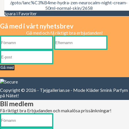
/goto/lanc%C3%B4me-hydra-zen-neurocalm-night-cream-
Max Factor
50ml-normal-skin/2658
Mene Moy
Spara i Favoriter
Mexx
Michael Kors
Gå med i vårt nyhetsbrev
Moschino
Muelhens
Gå med och få riktigt bra erbjudanden!
Naomi Campbell
Narciso Rodriguez
Nicki Minaj
Nina Ricci
One Direction
Orofluido
Gå med
Oscar de la Renta
Paco Rabanne
Paloma Picasso
Parfums Gres
Copyright © 2026 - Tjejgallerian.se - Mode Kläder Smink Parfym
Paris Hilton
på Nätet!
Paul Smith
Prada
Bli medlem
Puma
Få riktigt bra Erbjudanden och makalösa prissänkningar!
Pureology
Ralph Lauren
Redken