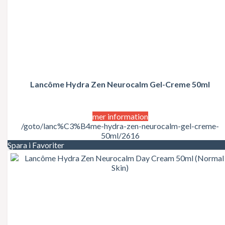
Giorgio Beverly Hills
Givenchy
Gloria Vanderbilt
Gucci
Guerlain
Guess
Guy Laroche
Gwen Stefani
Lancôme Hydra Zen Neurocalm Gel-Creme 50ml
Halle Berry
Hermes
Hugo Boss
Issey Miyake
mer information
James Bond
/goto/lanc%C3%B4me-hydra-zen-neurocalm-gel-creme-
Jean Paul Gaultier
50ml/2616
Jennifer Lopez
Spara i Favoriter
Jessica Simpson
Jil Sander
Jimmy Choo
John Galliano
John Varvatos
Joico
Joop
Jovan