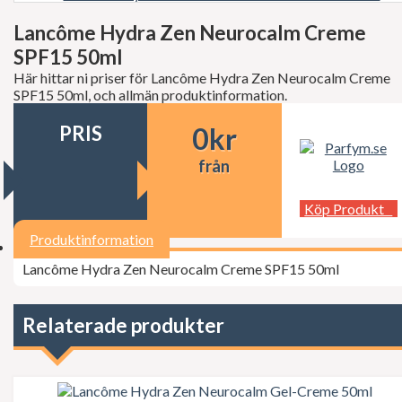
Decléor
Dermalogica
Lancôme Hydra Zen Neurocalm Creme
dfi
SPF15 50ml
Diesel
Dior
Här hittar ni priser för Lancôme Hydra Zen Neurocalm Creme
Dita Von Teese
SPF15 50ml, och allmän produktinformation.
Dolce Gabbana
Donna Karan
PRIS
0
kr
Doop
Dsquared2
från
Dunhill
Ed Hardy
Köp Produkt
Elie Saab
Elizabeth Arden
Produktinformation
Elizabeth Taylor
Escada
Lancôme Hydra Zen Neurocalm Creme SPF15 50ml
ESSIE Professional
Estée Lauder
Exuviance
Relaterade produkter
FCUK
Ferrari
Fudge
Geoffrey Beene
Gillette