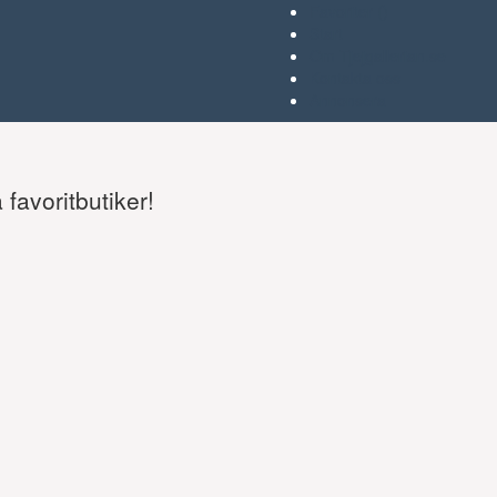
Favoriter (
)
Start
Om Tjejgallerian.se
Kontakta oss
Annonsera
favoritbutiker!