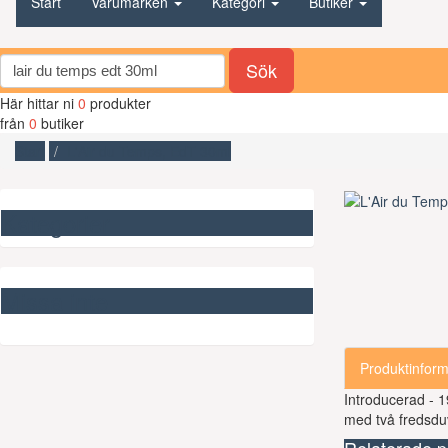
Start
Varumärken
Kategori
Butiker
Sök
Här hittar ni
0
produkter
från
0
butiker
Start
L'Air du Temps, EdT 30ml
Kategorier
Missa inte
Produktinform
Introducerad - 1
med två fredsdu