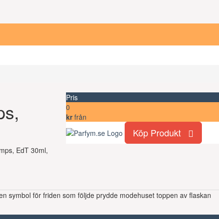
Pris
ps,
0
kr
från
Köp Produkt
Temps, EdT 30ml,
 en symbol för friden som följde prydde modehuset toppen av flaskan