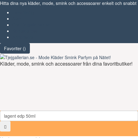
Hitta dina nya kläder, mode, smink och accessoarer enkelt och snabbt
Favoriter (
)
Start
Om Tjejgallerian.se
Kontakta oss
Annonsera
Favoriter (
)
Kläder, mode, smink och accessoarer från dina favoritbutiker!
Toggl
navig