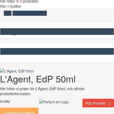
Här hittar ni
0
produkter
från
0
butiker
Start
L'Agent, EdP 50ml
Kategorier
Missa inte
L'Agent, EdP 50ml
Här hittar ni priser för L'Agent, EdP 50ml, och allmän
produktinformation.
9.00kr
Köp Produkt
Produktinformation