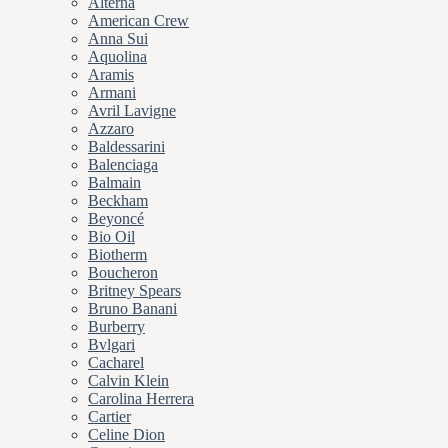
Alterna
American Crew
Anna Sui
Aquolina
Aramis
Armani
Avril Lavigne
Azzaro
Baldessarini
Balenciaga
Balmain
Beckham
Beyoncé
Bio Oil
Biotherm
Boucheron
Britney Spears
Bruno Banani
Burberry
Bvlgari
Cacharel
Calvin Klein
Carolina Herrera
Cartier
Celine Dion