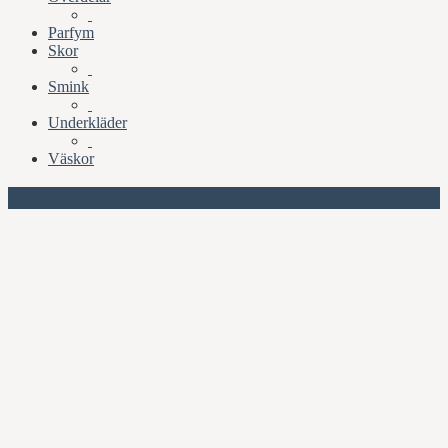
Parfym
Skor
Smink
Underkläder
Väskor
Missa inte