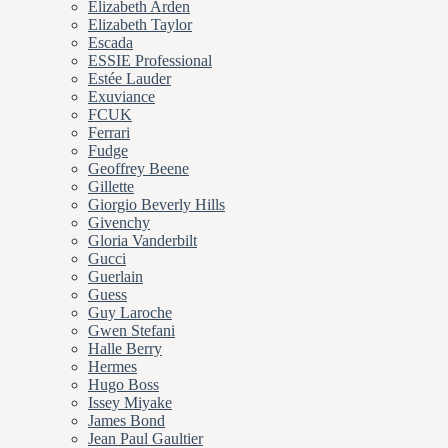
Elizabeth Arden
Elizabeth Taylor
Escada
ESSIE Professional
Estée Lauder
Exuviance
FCUK
Ferrari
Fudge
Geoffrey Beene
Gillette
Giorgio Beverly Hills
Givenchy
Gloria Vanderbilt
Gucci
Guerlain
Guess
Guy Laroche
Gwen Stefani
Halle Berry
Hermes
Hugo Boss
Issey Miyake
James Bond
Jean Paul Gaultier