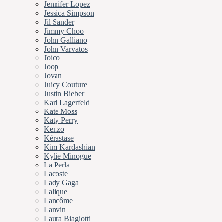
Jennifer Lopez
Jessica Simpson
Jil Sander
Jimmy Choo
John Galliano
John Varvatos
Joico
Joop
Jovan
Juicy Couture
Justin Bieber
Karl Lagerfeld
Kate Moss
Katy Perry
Kenzo
Kérastase
Kim Kardashian
Kylie Minogue
La Perla
Lacoste
Lady Gaga
Lalique
Lancôme
Lanvin
Laura Biagiotti