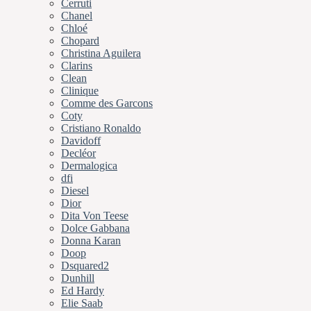
Cerruti
Chanel
Chloé
Chopard
Christina Aguilera
Clarins
Clean
Clinique
Comme des Garcons
Coty
Cristiano Ronaldo
Davidoff
Decléor
Dermalogica
dfi
Diesel
Dior
Dita Von Teese
Dolce Gabbana
Donna Karan
Doop
Dsquared2
Dunhill
Ed Hardy
Elie Saab