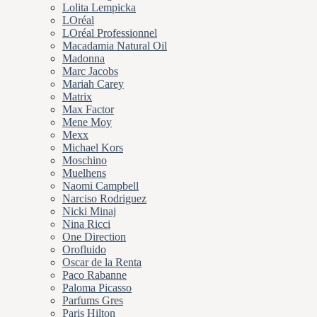
Lolita Lempicka
LOréal
LOréal Professionnel
Macadamia Natural Oil
Madonna
Marc Jacobs
Mariah Carey
Matrix
Max Factor
Mene Moy
Mexx
Michael Kors
Moschino
Muelhens
Naomi Campbell
Narciso Rodriguez
Nicki Minaj
Nina Ricci
One Direction
Orofluido
Oscar de la Renta
Paco Rabanne
Paloma Picasso
Parfums Gres
Paris Hilton