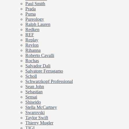
Paul Smith
Prada
Puma
Pureology
Ralph Lauren
Redken
REF
Replay
Revlon
Rihanna
Roberto Cavalli
Rochas
Salvador Dali
Salvatore Ferragamo
Scholl
Schwarzkopf Professional
Sean John
Sebastian
Sensai
Shiseido
Stella McCartney
Swarovski
Taylor Swift
Thierry Mugler
TIGI