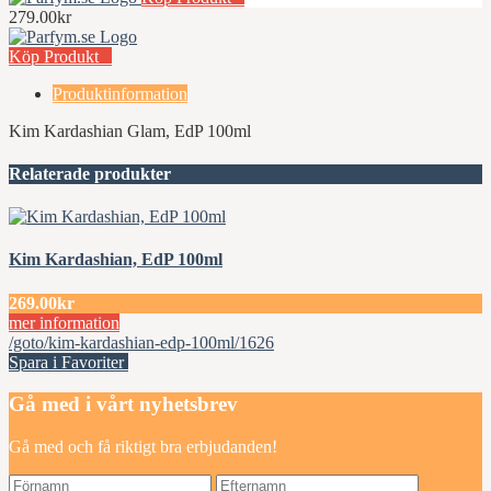
279.00kr
Köp Produkt
Produktinformation
Kim Kardashian Glam, EdP 100ml
Relaterade produkter
Kim Kardashian, EdP 100ml
269.00kr
mer information
/goto/kim-kardashian-edp-100ml/1626
Spara i Favoriter
Gå med i vårt nyhetsbrev
Gå med och få riktigt bra erbjudanden!