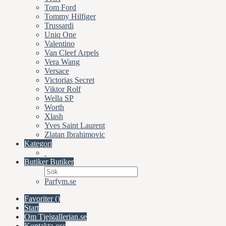
Tom Ford
Tommy Hilfiger
Trussardi
Uniq One
Valentino
Van Cleef Arpels
Vera Wang
Versace
Victorias Secret
Viktor Rolf
Wella SP
Worth
Xlash
Yves Saint Laurent
Zlatan Ibrahimovic
Kategori
Butiker
Butiker
Parfym.se
Favoriter (
)
Start
Om Tjejgallerian.se
Kontakta oss