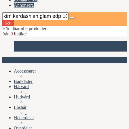
Annonsera
Sök
Här hittar ni
0
produkter
från
0
butiker
Start
Kim Kardashian Glam, EdP 100ml
Kategorier
Accessoarer
Badkläder
Hårvård
Hudvård
Löshår
Nederdelar
Överdelar