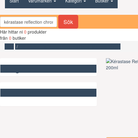
Start
Varumärken
Kategori
Butiker
Sök
Här hittar ni
0
produkter
från
0
butiker
Start
Kérastase Reflection Chroma Riche Masque 200ml
Kategorier
Missa inte