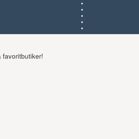
Favoriter (
)
Start
Om Tjejgallerian.se
Kontakta oss
Annonsera
favoritbutiker!