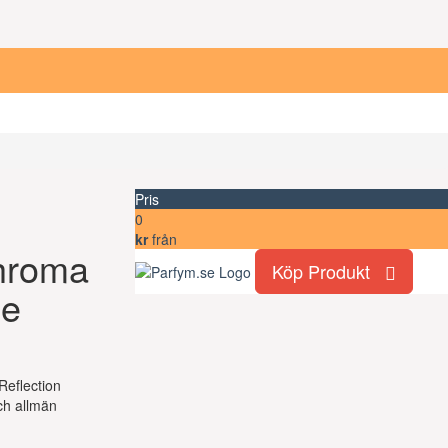
Pris
0
kr
från
Chroma
Köp Produkt
ue
 Reflection
h allmän