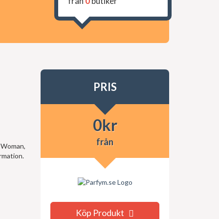
från
0
butiker
PRIS
0
kr
från
li Woman,
rmation.
Köp Produkt