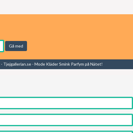
Gå med
- Tjejgallerian.se - Mode Kläder Smink Parfym på Nätet!