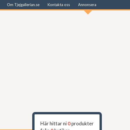
Om Tjejgallerian.se
Kontakta oss
Annonsera
Här hittar ni
0
produkter