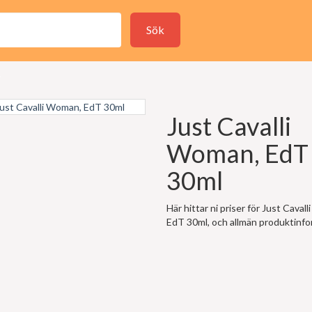
Sök
Just Cavalli
Woman, EdT
30ml
Här hittar ni priser för Just Caval
EdT 30ml, och allmän produktinfo