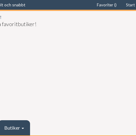
elt och snabbt
Favoriter (
)
Start
 favoritbutiker!
Butiker