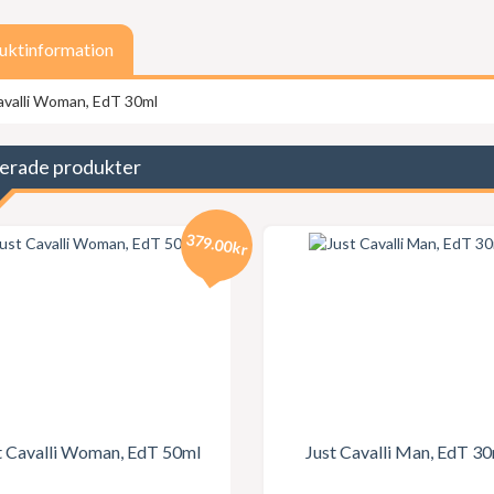
uktinformation
avalli Woman, EdT 30ml
erade produkter
379.00kr
t Cavalli Woman, EdT 50ml
Just Cavalli Man, EdT 3