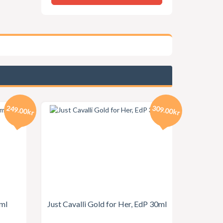
249.00kr
309.00kr
0ml
Just Cavalli Gold for Her, EdP 30ml