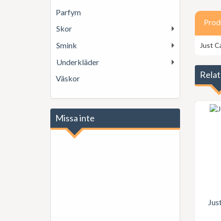
Parfym
Prod
Skor
Smink
Just C
Underkläder
Relat
Väskor
Missa inte
Jus