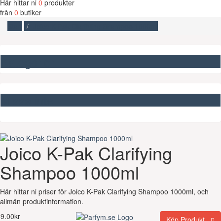
Här hittar ni
0
produkter
från
0
butiker
Start
Joico K-Pak Clarifying Shampoo 1000ml
Kategorier
Missa inte
Joico K-Pak Clarifying
Shampoo 1000ml
Här hittar ni priser för Joico K-Pak Clarifying Shampoo 1000ml, och
allmän produktinformation.
9.00kr
Köp Produkt