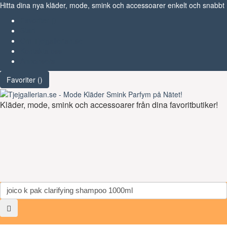
Hitta dina nya kläder, mode, smink och accessoarer enkelt och snabbt
Favoriter (
)
Start
Om Tjejgallerian.se
Kontakta oss
Annonsera
Favoriter (
)
Kläder, mode, smink och accessoarer från dina favoritbutiker!
Toggl
navig