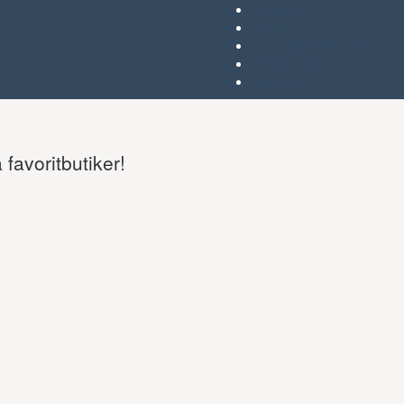
Favoriter (
)
Start
Om Tjejgallerian.se
Kontakta oss
Annonsera
favoritbutiker!