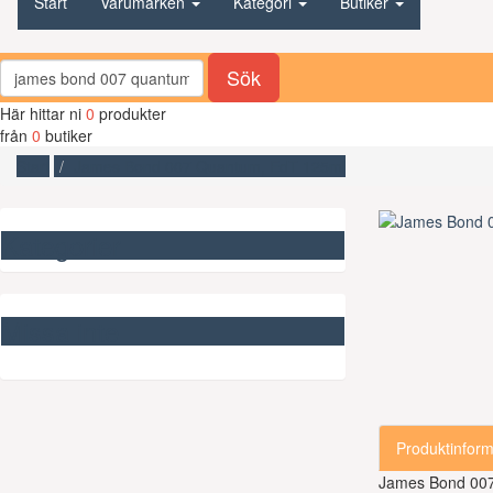
Start
Varumärken
Kategori
Butiker
Sök
Här hittar ni
0
produkter
från
0
butiker
Start
James Bond 007 Quantum, EdT 125ml
Kategorier
Missa inte
Produktinform
James Bond 00