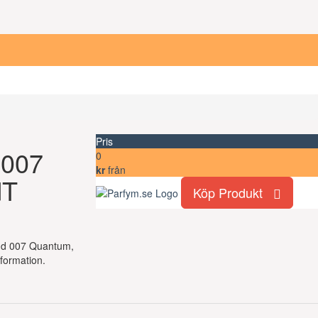
Pris
 007
0
kr
från
dT
Köp Produkt
ond 007 Quantum,
formation.