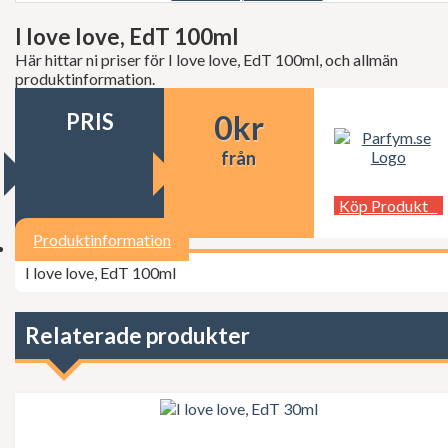
Decléor
Dermalogica
I love love, EdT 100ml
dfi
Här hittar ni priser för I love love, EdT 100ml, och allmän
Diesel
produktinformation.
Dior
Dita Von Teese
PRIS
0
kr
Dolce Gabbana
Donna Karan
från
Doop
Dsquared2
Dunhill
Köp Produkt
Ed Hardy
Elie Saab
Produktinformation
Elizabeth Arden
I love love, EdT 100ml
Elizabeth Taylor
Escada
ESSIE Professional
Estée Lauder
Relaterade produkter
Exuviance
FCUK
Ferrari
Fudge
Geoffrey Beene
Gillette