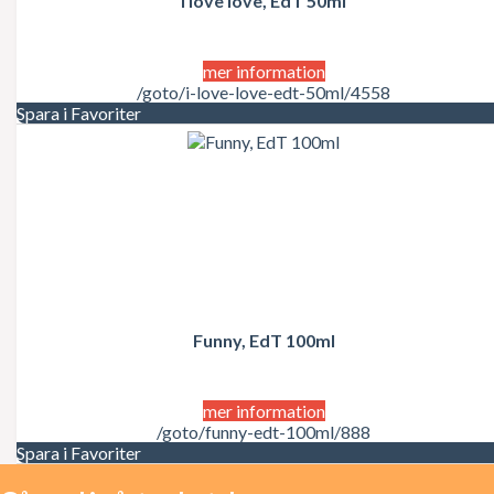
I love love, EdT 50ml
Juicy Couture
Justin Bieber
Karl Lagerfeld
Kate Moss
mer information
Katy Perry
/goto/i-love-love-edt-50ml/4558
Kenzo
Spara i Favoriter
Kérastase
Kim Kardashian
Kylie Minogue
La Perla
Lacoste
Lady Gaga
Lalique
Lancôme
Lanvin
Laura Biagiotti
Funny, EdT 100ml
Lolita Lempicka
LOréal
LOréal Professionnel
Macadamia Natural Oil
mer information
Madonna
/goto/funny-edt-100ml/888
Marc Jacobs
Spara i Favoriter
Mariah Carey
Matrix