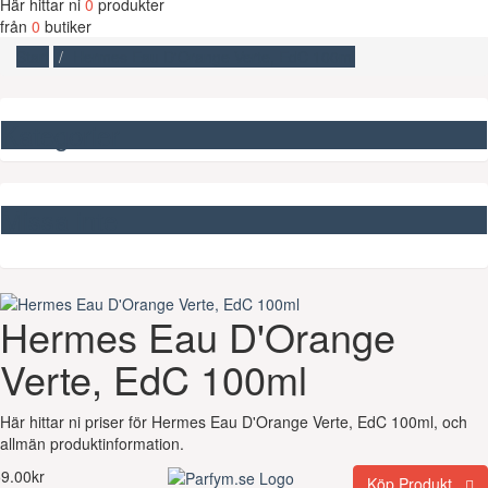
Här hittar ni
0
produkter
från
0
butiker
Start
Hermes Eau D'Orange Verte, EdC 100ml
Kategorier
Missa inte
Hermes Eau D'Orange
Verte, EdC 100ml
Här hittar ni priser för Hermes Eau D'Orange Verte, EdC 100ml, och
allmän produktinformation.
9.00kr
Köp Produkt