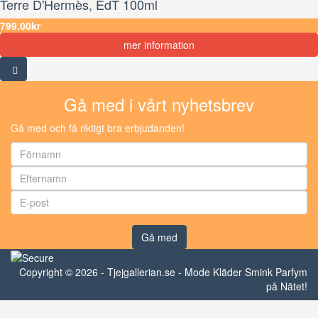
Terre D'Hermès, EdT 100ml
799.00kr
mer information
Gå med i vårt nyhetsbrev
Gå med och få riktigt bra erbjudanden!
Gå med
Copyright © 2026 - Tjejgallerian.se - Mode Kläder Smink Parfym
på Nätet!