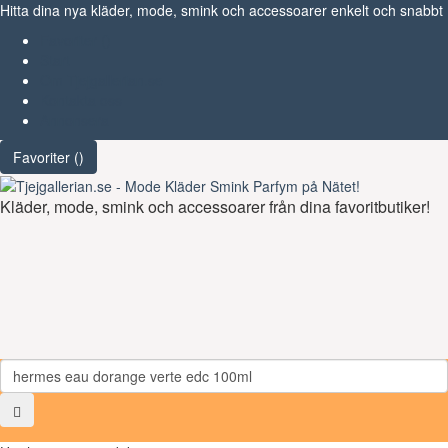
Hitta dina nya kläder, mode, smink och accessoarer enkelt och snabbt
Favoriter (
)
Start
Om Tjejgallerian.se
Kontakta oss
Annonsera
Favoriter (
)
Kläder, mode, smink och accessoarer från dina favoritbutiker!
Toggl
navig