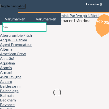
Favoriter (
)
Toggle navigation
Start
Varumärken
Varumärken
Kläder, mode, smink och accessoarer från dina
539.00
389.00
449.00
favoritbutiker!
Abercrombie Fitch
Acqua Di Parma
Agent Provocateur
Alterna
American Crew
Anna Sui
Aquolina
Aramis
Armani
Avril Lavigne
Azzaro
Baldessarini
Balenciaga
Balmain
Beckham
Beyoncé