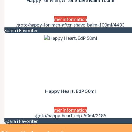
Happy for Men, After Shave Balm 100ml
Juicy Couture
Justin Bieber
Karl Lagerfeld
Kate Moss
mer information
Katy Perry
/goto/happy-for-men-after-shave-balm-100ml/4433
Kenzo
Spara i Favoriter
Kérastase
Kim Kardashian
Kylie Minogue
La Perla
Lacoste
Lady Gaga
Lalique
Lancôme
Lanvin
Laura Biagiotti
Happy Heart, EdP 50ml
Lolita Lempicka
LOréal
LOréal Professionnel
Macadamia Natural Oil
mer information
Madonna
/goto/happy-heart-edp-50ml/2185
Marc Jacobs
Spara i Favoriter
Mariah Carey
Matrix