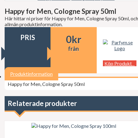
Decléor
Dermalogica
Happy for Men, Cologne Spray 50ml
dfi
Här hittar ni priser för Happy for Men, Cologne Spray 50ml, oc
Diesel
allmän produktinformation.
Dior
Dita Von Teese
PRIS
0
kr
Dolce Gabbana
Donna Karan
från
Doop
Dsquared2
Dunhill
Köp Produkt
Ed Hardy
Elie Saab
Produktinformation
Elizabeth Arden
Happy for Men, Cologne Spray 50ml
Elizabeth Taylor
Escada
ESSIE Professional
Estée Lauder
Relaterade produkter
Exuviance
FCUK
Ferrari
Fudge
Geoffrey Beene
Gillette