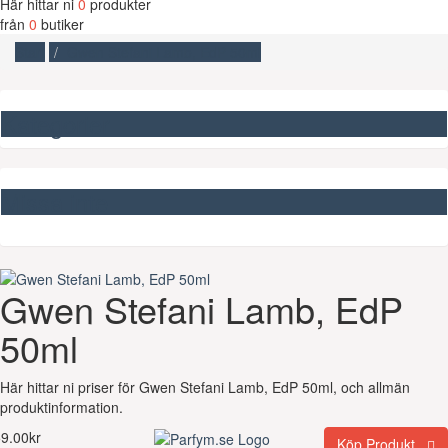
Här hittar ni
0
produkter
från
0
butiker
Start
Gwen Stefani Lamb, EdP 50ml
Kategorier
Missa inte
Gwen Stefani Lamb, EdP
50ml
Här hittar ni priser för Gwen Stefani Lamb, EdP 50ml, och allmän
produktinformation.
9.00kr
Köp Produkt