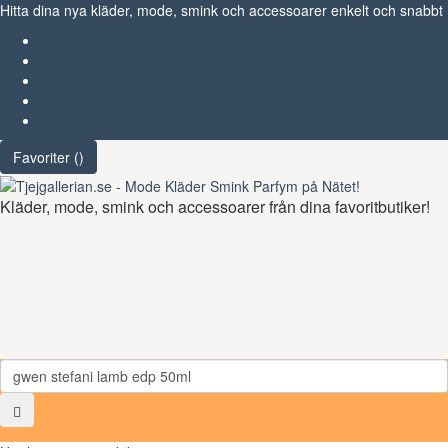
Hitta dina nya kläder, mode, smink och accessoarer enkelt och snabbt
Favoriter (
)
Start
Om Tjejgallerian.se
Kontakta oss
Annonsera
Favoriter (
)
Kläder, mode, smink och accessoarer från dina favoritbutiker!
Toggl
navig