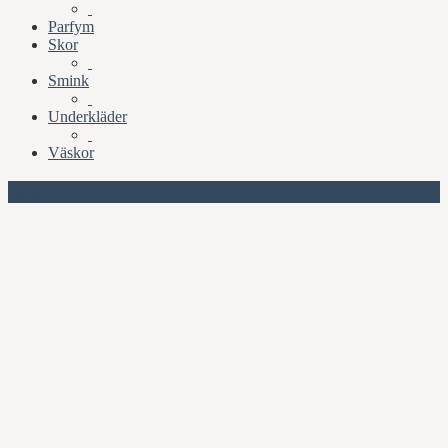
Parfym
Skor
Smink
Underkläder
Väskor
Missa inte