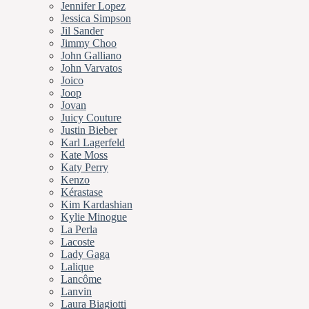
Jennifer Lopez
Jessica Simpson
Jil Sander
Jimmy Choo
John Galliano
John Varvatos
Joico
Joop
Jovan
Juicy Couture
Justin Bieber
Karl Lagerfeld
Kate Moss
Katy Perry
Kenzo
Kérastase
Kim Kardashian
Kylie Minogue
La Perla
Lacoste
Lady Gaga
Lalique
Lancôme
Lanvin
Laura Biagiotti