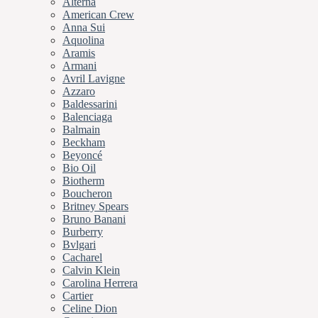
Alterna
American Crew
Anna Sui
Aquolina
Aramis
Armani
Avril Lavigne
Azzaro
Baldessarini
Balenciaga
Balmain
Beckham
Beyoncé
Bio Oil
Biotherm
Boucheron
Britney Spears
Bruno Banani
Burberry
Bvlgari
Cacharel
Calvin Klein
Carolina Herrera
Cartier
Celine Dion