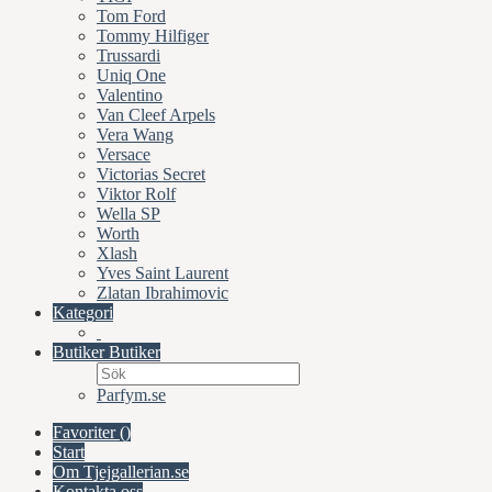
Tom Ford
Tommy Hilfiger
Trussardi
Uniq One
Valentino
Van Cleef Arpels
Vera Wang
Versace
Victorias Secret
Viktor Rolf
Wella SP
Worth
Xlash
Yves Saint Laurent
Zlatan Ibrahimovic
Kategori
Butiker
Butiker
Parfym.se
Favoriter (
)
Start
Om Tjejgallerian.se
Kontakta oss