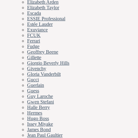
Elizabeth Arden
Elizabeth Taylor
Escada
ESSIE Professional
Estée Lauder
Exuviance
FCUK
Ferrari
Fudge
Geoffrey Beene
Gillette
Giorgio Beverly Hills
Givenchy
Gloria Vanderbilt
Gucci
Guerlain
Guess
Guy Laroche
Gwen Stefani
Halle Berry
Hermes
Hugo Boss
Issey Miyake
James Bond
Jean Paul Gaultier