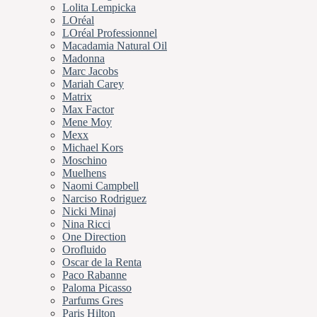
Lolita Lempicka
LOréal
LOréal Professionnel
Macadamia Natural Oil
Madonna
Marc Jacobs
Mariah Carey
Matrix
Max Factor
Mene Moy
Mexx
Michael Kors
Moschino
Muelhens
Naomi Campbell
Narciso Rodriguez
Nicki Minaj
Nina Ricci
One Direction
Orofluido
Oscar de la Renta
Paco Rabanne
Paloma Picasso
Parfums Gres
Paris Hilton