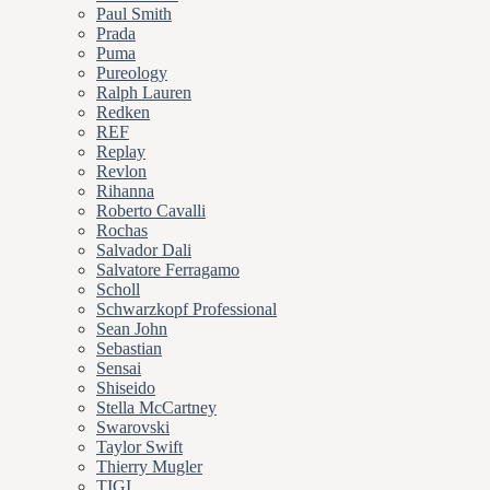
Paul Smith
Prada
Puma
Pureology
Ralph Lauren
Redken
REF
Replay
Revlon
Rihanna
Roberto Cavalli
Rochas
Salvador Dali
Salvatore Ferragamo
Scholl
Schwarzkopf Professional
Sean John
Sebastian
Sensai
Shiseido
Stella McCartney
Swarovski
Taylor Swift
Thierry Mugler
TIGI