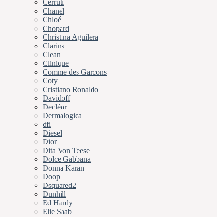
Cerruti
Chanel
Chloé
Chopard
Christina Aguilera
Clarins
Clean
Clinique
Comme des Garcons
Coty
Cristiano Ronaldo
Davidoff
Decléor
Dermalogica
dfi
Diesel
Dior
Dita Von Teese
Dolce Gabbana
Donna Karan
Doop
Dsquared2
Dunhill
Ed Hardy
Elie Saab