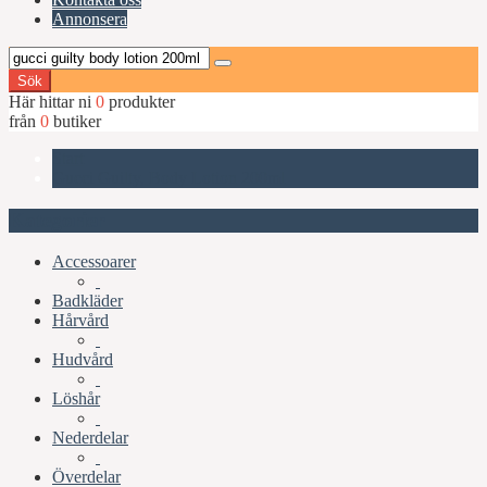
Annonsera
Sök
Här hittar ni
0
produkter
från
0
butiker
Start
Gucci Guilty, Body Lotion 200ml
Kategorier
Accessoarer
Badkläder
Hårvård
Hudvård
Löshår
Nederdelar
Överdelar