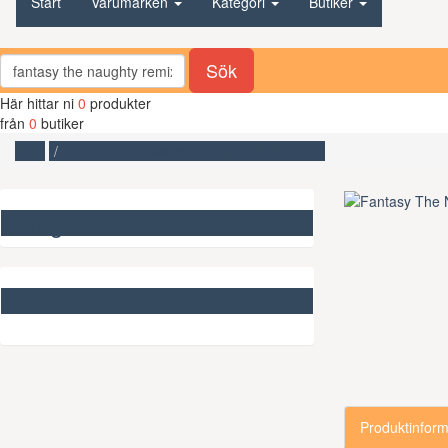
Start
Varumärken
Kategori
Butiker
Sök
Här hittar ni
0
produkter
från
0
butiker
Start
Fantasy The Naughty Remix, EdP 100ml
Kategorier
Missa inte
Produktinform