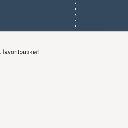
Favoriter (
)
Start
Om Tjejgallerian.se
Kontakta oss
Annonsera
favoritbutiker!