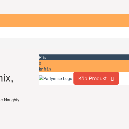
Pris
0
kr
från
ix,
Köp Produkt
The Naughty