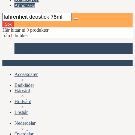
Annonsera
Sök
Här hittar ni
0
produkter
från
0
butiker
Start
Fahrenheit, Deostick 75ml
Kategorier
Accessoarer
Badkläder
Hårvård
Hudvård
Löshår
Nederdelar
Överdelar