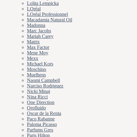
Lolita Lempicka
LOréal
LOréal Professionnel
Macadamia Natural Oil
Madonna
Marc Jacobs
Mariah Carey
Matrix
Max Factor
Mene Moy
Mexx
Michael Kors
Moschino
Muelhens
Naomi Campbell
Narciso Rodriguez
Nicki Minaj
Nina Ricci
One Direction
Orofluido
Oscar de la Renta
Paco Rabanne
Paloma Picasso
Parfums Gres
Paris Hilton