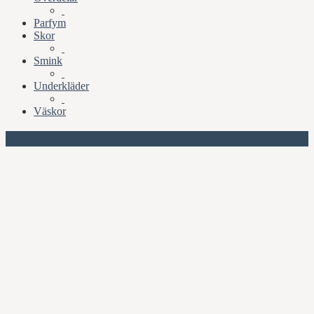
Parfym
Skor
Smink
Underkläder
Väskor
Missa inte