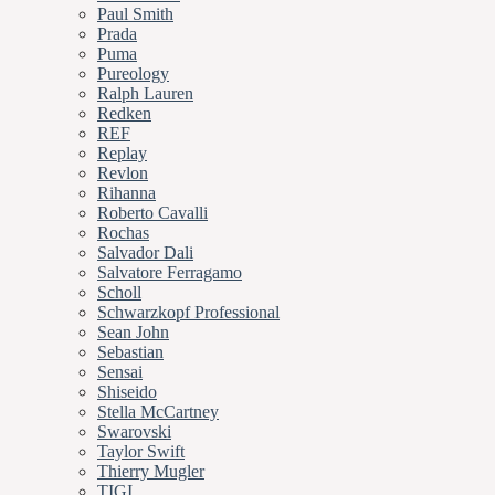
Paul Smith
Prada
Puma
Pureology
Ralph Lauren
Redken
REF
Replay
Revlon
Rihanna
Roberto Cavalli
Rochas
Salvador Dali
Salvatore Ferragamo
Scholl
Schwarzkopf Professional
Sean John
Sebastian
Sensai
Shiseido
Stella McCartney
Swarovski
Taylor Swift
Thierry Mugler
TIGI