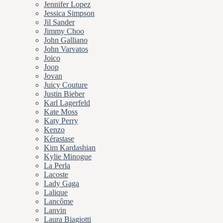
Jennifer Lopez
Jessica Simpson
Jil Sander
Jimmy Choo
John Galliano
John Varvatos
Joico
Joop
Jovan
Juicy Couture
Justin Bieber
Karl Lagerfeld
Kate Moss
Katy Perry
Kenzo
Kérastase
Kim Kardashian
Kylie Minogue
La Perla
Lacoste
Lady Gaga
Lalique
Lancôme
Lanvin
Laura Biagiotti