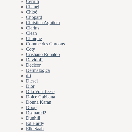
Cerruti
Chanel
Chloé
Chopard
Christina Aguilera
Clarins
Clean
Clinique
Comme des Garcons
Coty
Cristiano Ronaldo
Davidoff
Decléor
Dermalogica
dfi
Diesel
Dior
Dita Von Teese
Dolce Gabbana
Donna Karan
Doop
Dsquared2
Dunhill
Ed Hardy
Elie Saab