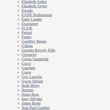
Elizabeth Arden
Elizabeth Taylor
Escada
ESSIE Professional
Estée Lauder
Exuviance
FCUK
Ferrari
Fudge
Geoffrey Beene
Gillette
Giorgio Beverly Hills
Givenchy
Gloria Vanderbilt
Gucci
Guerlain
Guess
Guy Laroche
Gwen Stefani
Halle Berry
Hermes
Hugo Boss
Issey Miyake
James Bond
Jean Paul Gaultier