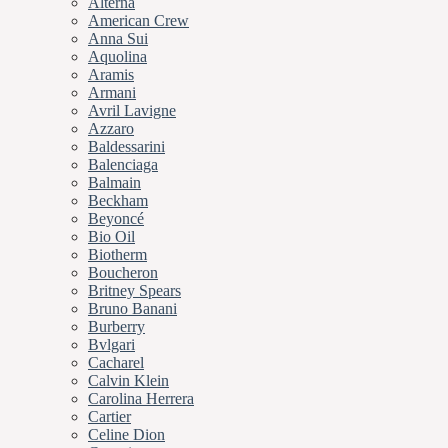
Alterna
American Crew
Anna Sui
Aquolina
Aramis
Armani
Avril Lavigne
Azzaro
Baldessarini
Balenciaga
Balmain
Beckham
Beyoncé
Bio Oil
Biotherm
Boucheron
Britney Spears
Bruno Banani
Burberry
Bvlgari
Cacharel
Calvin Klein
Carolina Herrera
Cartier
Celine Dion