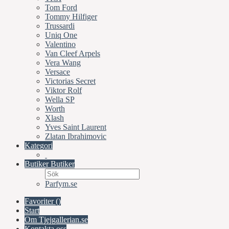
Tom Ford
Tommy Hilfiger
Trussardi
Uniq One
Valentino
Van Cleef Arpels
Vera Wang
Versace
Victorias Secret
Viktor Rolf
Wella SP
Worth
Xlash
Yves Saint Laurent
Zlatan Ibrahimovic
Kategori
Butiker
Butiker
Parfym.se
Favoriter (
)
Start
Om Tjejgallerian.se
Kontakta oss