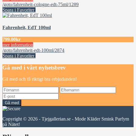
/goto/fahrenheit-cologne-edt-75ml/1289
Spara i Favoriter
Fahrenheit, EdT 100ml
799.00kr
mer information
/goto/fahrenheit-edt-100ml/2874
Spara i Favoriter
Gå med i vårt nyhetsbrev
Gå med och få riktigt bra erbjudanden!
Gå med
Copyright © 2026 - Tjejgallerian.se - Mode Kläder Smink Parfym
på Nätet!