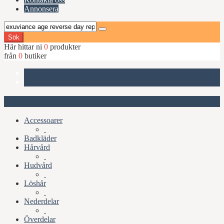
Annonsera
Sök
Här hittar ni
0
produkter
från
0
butiker
Start
Exuviance Age Reverse Day Repair SPF30 50g
Kategorier
Accessoarer
Badkläder
Hårvård
Hudvård
Löshår
Nederdelar
Överdelar