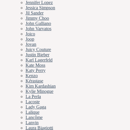
Jennifer Lopez
Jessica Simpson
Jil Sander
Jimmy Choo
John Galliano
John Varvatos
Joico
Joop
Jovan
Juicy Couture
Justin Bieber
Karl Lagerfeld
Kate Moss
Katy Perry
Kenzo
Kérastase
Kim Kardashian
Kylie Minogue
La Perla
Lacoste
Lady Gaga
Lalique
Lancôme
Lanvin
Laura Biagiotti