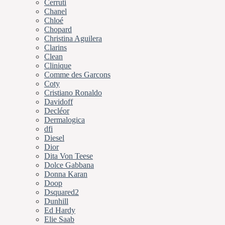
Cerruti
Chanel
Chloé
Chopard
Christina Aguilera
Clarins
Clean
Clinique
Comme des Garcons
Coty
Cristiano Ronaldo
Davidoff
Decléor
Dermalogica
dfi
Diesel
Dior
Dita Von Teese
Dolce Gabbana
Donna Karan
Doop
Dsquared2
Dunhill
Ed Hardy
Elie Saab