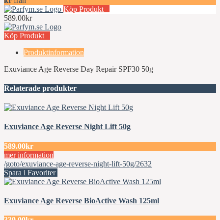
kr
från
Köp Produkt
589.00kr
Köp Produkt
Produktinformation
Exuviance Age Reverse Day Repair SPF30 50g
Relaterade produkter
Exuviance Age Reverse Night Lift 50g
589.00kr
mer information
/goto/exuviance-age-reverse-night-lift-50g/2632
Spara i Favoriter
Exuviance Age Reverse BioActive Wash 125ml
339.00kr