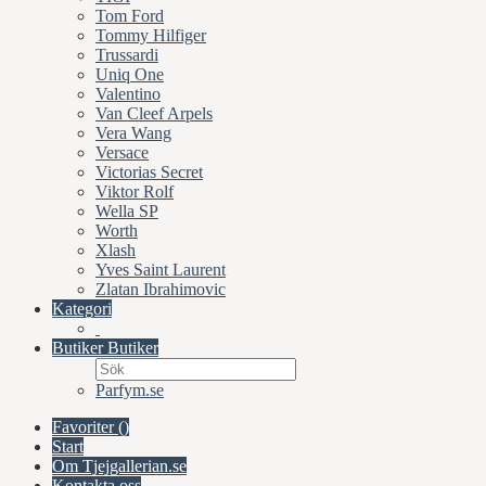
Tom Ford
Tommy Hilfiger
Trussardi
Uniq One
Valentino
Van Cleef Arpels
Vera Wang
Versace
Victorias Secret
Viktor Rolf
Wella SP
Worth
Xlash
Yves Saint Laurent
Zlatan Ibrahimovic
Kategori
Butiker
Butiker
Parfym.se
Favoriter (
)
Start
Om Tjejgallerian.se
Kontakta oss