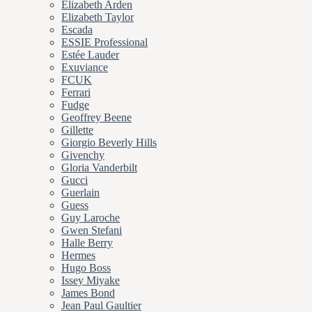
Elizabeth Arden
Elizabeth Taylor
Escada
ESSIE Professional
Estée Lauder
Exuviance
FCUK
Ferrari
Fudge
Geoffrey Beene
Gillette
Giorgio Beverly Hills
Givenchy
Gloria Vanderbilt
Gucci
Guerlain
Guess
Guy Laroche
Gwen Stefani
Halle Berry
Hermes
Hugo Boss
Issey Miyake
James Bond
Jean Paul Gaultier