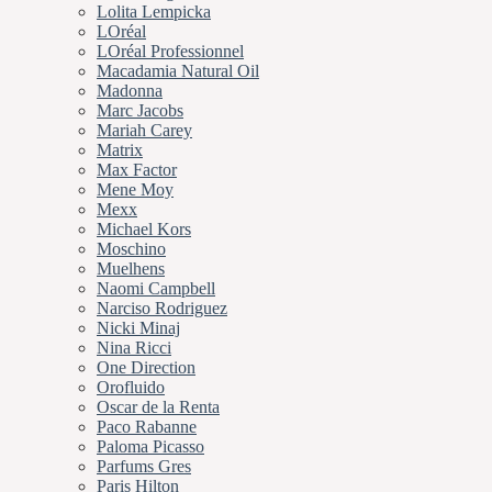
Lolita Lempicka
LOréal
LOréal Professionnel
Macadamia Natural Oil
Madonna
Marc Jacobs
Mariah Carey
Matrix
Max Factor
Mene Moy
Mexx
Michael Kors
Moschino
Muelhens
Naomi Campbell
Narciso Rodriguez
Nicki Minaj
Nina Ricci
One Direction
Orofluido
Oscar de la Renta
Paco Rabanne
Paloma Picasso
Parfums Gres
Paris Hilton