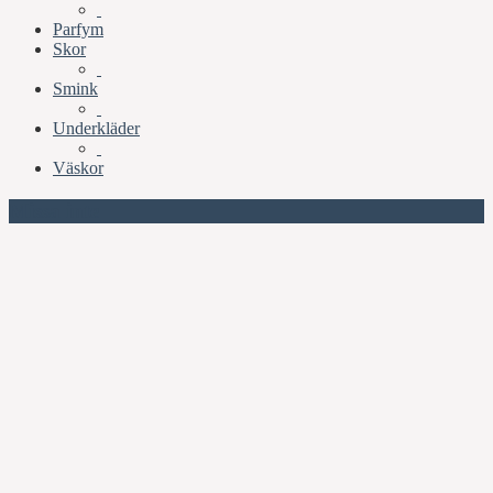
Parfym
Skor
Smink
Underkläder
Väskor
Missa inte