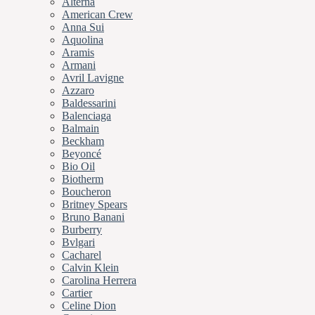
Alterna
American Crew
Anna Sui
Aquolina
Aramis
Armani
Avril Lavigne
Azzaro
Baldessarini
Balenciaga
Balmain
Beckham
Beyoncé
Bio Oil
Biotherm
Boucheron
Britney Spears
Bruno Banani
Burberry
Bvlgari
Cacharel
Calvin Klein
Carolina Herrera
Cartier
Celine Dion