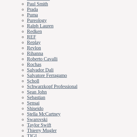
Paul Smith
Prada
Puma
Pureology
Ralph Lauren
Redken
REF
Replay
Revlon
Rihanna
Roberto Cavalli
Rochas
Salvador Dali
Salvatore Ferragamo
Scholl
Schwarzkopf Professional
Sean John
Sebastian
Sensai
Shiseido
Stella McCartney
Swarovski
Taylor Swift
Thierry Mugler
TIGI