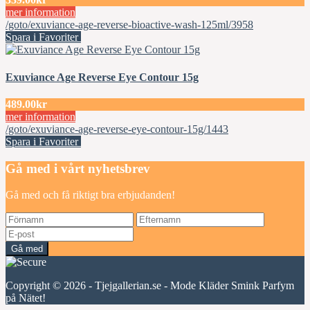
mer information
/goto/exuviance-age-reverse-bioactive-wash-125ml/3958
Spara i Favoriter
Exuviance Age Reverse Eye Contour 15g
489.00kr
mer information
/goto/exuviance-age-reverse-eye-contour-15g/1443
Spara i Favoriter
Gå med i vårt nyhetsbrev
Gå med och få riktigt bra erbjudanden!
Gå med
Copyright © 2026 - Tjejgallerian.se - Mode Kläder Smink Parfym
på Nätet!