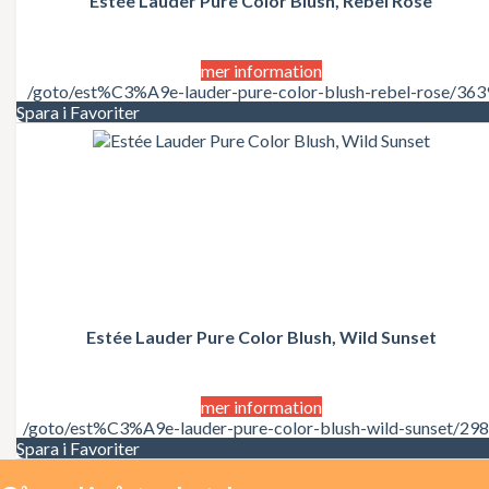
Estée Lauder Pure Color Blush, Rebel Rose
Juicy Couture
Justin Bieber
Karl Lagerfeld
Kate Moss
mer information
Katy Perry
/goto/est%C3%A9e-lauder-pure-color-blush-rebel-rose/363
Kenzo
Spara i Favoriter
Kérastase
Kim Kardashian
Kylie Minogue
La Perla
Lacoste
Lady Gaga
Lalique
Lancôme
Lanvin
Laura Biagiotti
Estée Lauder Pure Color Blush, Wild Sunset
Lolita Lempicka
LOréal
LOréal Professionnel
Macadamia Natural Oil
mer information
Madonna
/goto/est%C3%A9e-lauder-pure-color-blush-wild-sunset/29
Marc Jacobs
Spara i Favoriter
Mariah Carey
Matrix