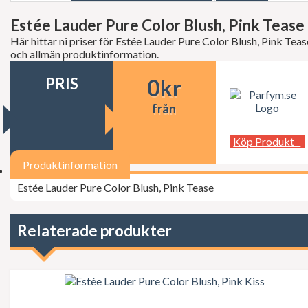
Decléor
Dermalogica
Estée Lauder Pure Color Blush, Pink Tease
dfi
Här hittar ni priser för Estée Lauder Pure Color Blush, Pink Teas
Diesel
och allmän produktinformation.
Dior
Dita Von Teese
PRIS
0
kr
Dolce Gabbana
Donna Karan
från
Doop
Dsquared2
Dunhill
Köp Produkt
Ed Hardy
Elie Saab
Produktinformation
Elizabeth Arden
Estée Lauder Pure Color Blush, Pink Tease
Elizabeth Taylor
Escada
ESSIE Professional
Estée Lauder
Relaterade produkter
Exuviance
FCUK
Ferrari
Fudge
Geoffrey Beene
Gillette