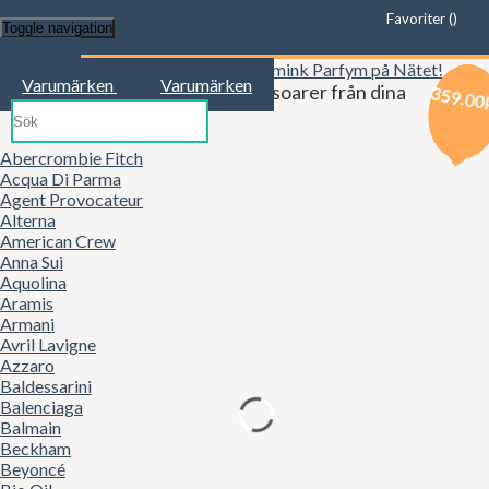
Favoriter (
)
Toggle navigation
Start
Varumärken
Varumärken
Kläder, mode, smink och accessoarer från dina
359.00
359.00
359.00
favoritbutiker!
Abercrombie Fitch
Acqua Di Parma
Agent Provocateur
Alterna
American Crew
Anna Sui
Aquolina
Aramis
Armani
Avril Lavigne
Azzaro
Baldessarini
Balenciaga
Balmain
Beckham
Beyoncé