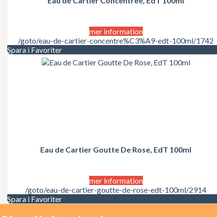
Eau de Cartier Concentreé, EdT 100ml
Juicy Couture
Justin Bieber
Karl Lagerfeld
Kate Moss
mer information
Katy Perry
/goto/eau-de-cartier-concentre%C3%A9-edt-100ml/1742
Kenzo
Spara i Favoriter
Kérastase
Kim Kardashian
Kylie Minogue
La Perla
Lacoste
Lady Gaga
Lalique
Lancôme
Lanvin
Laura Biagiotti
Eau de Cartier Goutte De Rose, EdT 100ml
Lolita Lempicka
LOréal
LOréal Professionnel
Macadamia Natural Oil
mer information
Madonna
/goto/eau-de-cartier-goutte-de-rose-edt-100ml/2914
Marc Jacobs
Spara i Favoriter
Mariah Carey
Matrix