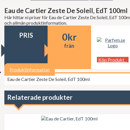
Decléor
Dermalogica
Eau de Cartier Zeste De Soleil, EdT 100ml
dfi
Här hittar ni priser för Eau de Cartier Zeste De Soleil, EdT 100m
Diesel
och allmän produktinformation.
Dior
Dita Von Teese
PRIS
0
kr
Dolce Gabbana
Donna Karan
från
Doop
Dsquared2
Dunhill
Köp Produkt
Ed Hardy
Elie Saab
Produktinformation
Elizabeth Arden
Eau de Cartier Zeste De Soleil, EdT 100ml
Elizabeth Taylor
Escada
ESSIE Professional
Estée Lauder
Relaterade produkter
Exuviance
FCUK
Ferrari
Fudge
Geoffrey Beene
Gillette