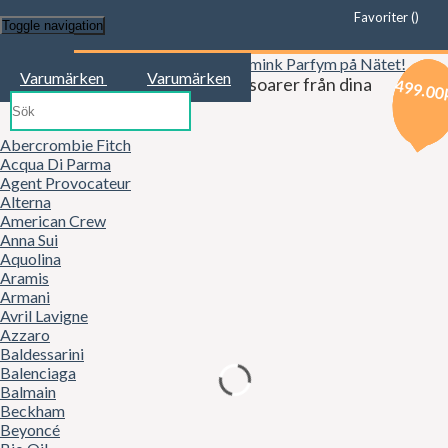
Favoriter (
)
Toggle navigation
Start
Varumärken
Varumärken
Kläder, mode, smink och accessoarer från dina
439.00
409.00
499.00
favoritbutiker!
Abercrombie Fitch
Acqua Di Parma
Agent Provocateur
Alterna
American Crew
Anna Sui
Aquolina
Aramis
Armani
Avril Lavigne
Azzaro
Baldessarini
Balenciaga
Balmain
Beckham
Beyoncé