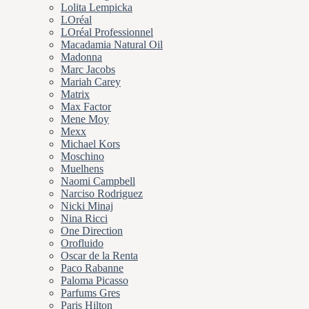
Lolita Lempicka
LOréal
LOréal Professionnel
Macadamia Natural Oil
Madonna
Marc Jacobs
Mariah Carey
Matrix
Max Factor
Mene Moy
Mexx
Michael Kors
Moschino
Muelhens
Naomi Campbell
Narciso Rodriguez
Nicki Minaj
Nina Ricci
One Direction
Orofluido
Oscar de la Renta
Paco Rabanne
Paloma Picasso
Parfums Gres
Paris Hilton