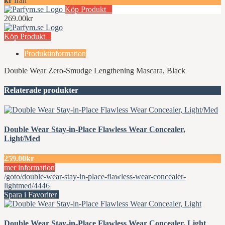
kr
från
Köp Produkt
269.00kr
Köp Produkt
Produktinformation
Double Wear Zero-Smudge Lengthening Mascara, Black
Relaterade produkter
Double Wear Stay-in-Place Flawless Wear Concealer,
Light/Med
259.00kr
mer information
/goto/double-wear-stay-in-place-flawless-wear-concealer-
lightmed/4446
Spara i Favoriter
Double Wear Stay-in-Place Flawless Wear Concealer, Light