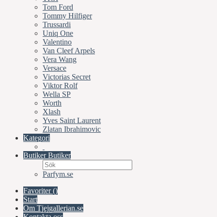
Tom Ford
Tommy Hilfiger
Trussardi
Uniq One
Valentino
Van Cleef Arpels
Vera Wang
Versace
Victorias Secret
Viktor Rolf
Wella SP
Worth
Xlash
Yves Saint Laurent
Zlatan Ibrahimovic
Kategori
Butiker
Butiker
Parfym.se
Favoriter (
)
Start
Om Tjejgallerian.se
Kontakta oss