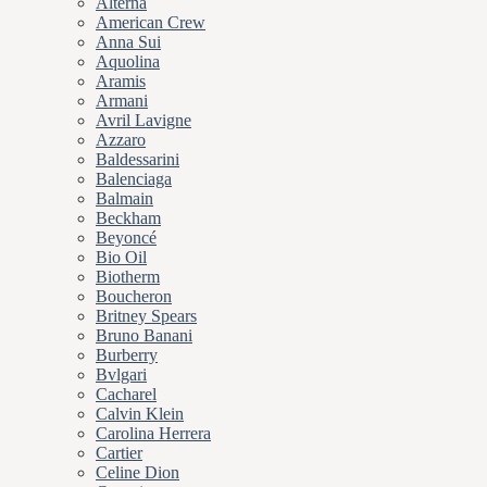
Alterna
American Crew
Anna Sui
Aquolina
Aramis
Armani
Avril Lavigne
Azzaro
Baldessarini
Balenciaga
Balmain
Beckham
Beyoncé
Bio Oil
Biotherm
Boucheron
Britney Spears
Bruno Banani
Burberry
Bvlgari
Cacharel
Calvin Klein
Carolina Herrera
Cartier
Celine Dion