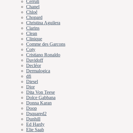
Cerruti
Chanel
Chloé
Chopard
Christina Aguilera
Clarins
Clean
Clinique
Comme des Garcons
Coty
Cristiano Ronaldo
Davidoff
Decléor
Dermalogica
dfi
Diesel
Dior
Dita Von Teese
Dolce Gabbana
Donna Karan
Doop
Dsquared2
Dunhill
Ed Hardy
Elie Saab