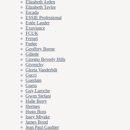
Elizabeth Arden
Elizabeth Taylor
Escada
ESSIE Professional
Estée Lauder
Exuviance
FCUK
Ferrari
Fudge
Geoffrey Beene
Gillette
Giorgio Beverly Hills
Givenchy
Gloria Vanderbilt
Gucci
Guerlain
Guess
Guy Laroche
Gwen Stefani
Halle Berry
Hermes
Hugo Boss
Issey Miyake
James Bond
Jean Paul Gaultier