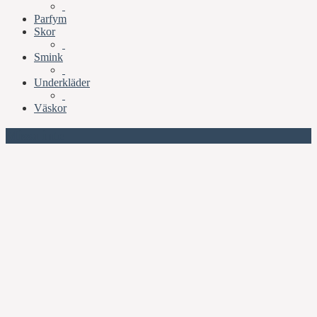
Parfym
Skor
Smink
Underkläder
Väskor
Missa inte