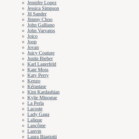
Jennifer Lopez
Jessica Simpson
Jil Sander
Jimmy Choo
John Galliano
John Varvatos
Joico
Joop
Jovan
Juicy Couture
Justin Bieber
Karl Lagerfeld
Kate Moss
Katy Perry
Kenzo
Kérastase
Kim Kardashian
Kylie Minogue
La Perla
Lacoste
Lady Gaga
Lalique
Lancôme
Lanvin
Laura Biagiotti