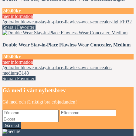
249.00kr
mer information
/goto/double-wear-stay-in-place-flawless-wear-concealer-light/1932
Spara i Favoriter
Double Wear Stay-in-Place Flawless Wear Concealer, Medium
249.00kr
mer information
/goto/double-wear-stay-in-place-flawless-wear-concealer-
medium/3148
Spara i Favoriter
Gå med i vårt nyhetsbrev
Gå med och få riktigt bra erbjudanden!
Gå med