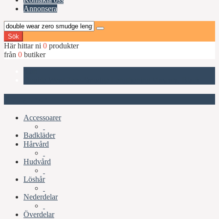
Annonsera
Sök
Här hittar ni
0
produkter
från
0
butiker
Start
Double Wear Zero-Smudge Lengthening Mascara, Black
Kategorier
Accessoarer
Badkläder
Hårvård
Hudvård
Löshår
Nederdelar
Överdelar