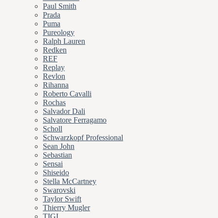
Paul Smith
Prada
Puma
Pureology
Ralph Lauren
Redken
REF
Replay
Revlon
Rihanna
Roberto Cavalli
Rochas
Salvador Dali
Salvatore Ferragamo
Scholl
Schwarzkopf Professional
Sean John
Sebastian
Sensai
Shiseido
Stella McCartney
Swarovski
Taylor Swift
Thierry Mugler
TIGI