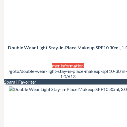
Giorgio Beverly Hills
Givenchy
Gloria Vanderbilt
Gucci
Guerlain
Guess
Guy Laroche
Gwen Stefani
Double Wear Light Stay-in-Place Makeup SPF10 30ml, 1.
Halle Berry
Hermes
Hugo Boss
Issey Miyake
mer information
James Bond
/goto/double-wear-light-stay-in-place-makeup-spf10-30ml-
Jean Paul Gaultier
1.0/613
Jennifer Lopez
Spara i Favoriter
Jessica Simpson
Jil Sander
Jimmy Choo
John Galliano
John Varvatos
Joico
Joop
Jovan