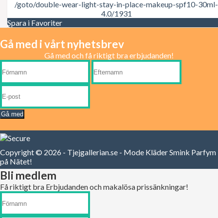
/goto/double-wear-light-stay-in-place-makeup-spf10-30ml-
Max Factor
4.0/1931
Mene Moy
Spara i Favoriter
Mexx
Michael Kors
Gå med i vårt nyhetsbrev
Moschino
Muelhens
Gå med och få riktigt bra erbjudanden!
Naomi Campbell
Narciso Rodriguez
Nicki Minaj
Nina Ricci
One Direction
Orofluido
Gå med
Oscar de la Renta
Paco Rabanne
Paloma Picasso
Parfums Gres
Copyright © 2026 - Tjejgallerian.se - Mode Kläder Smink Parfym
Paris Hilton
på Nätet!
Paul Smith
Prada
Bli medlem
Puma
Få riktigt bra Erbjudanden och makalösa prissänkningar!
Pureology
Ralph Lauren
Redken