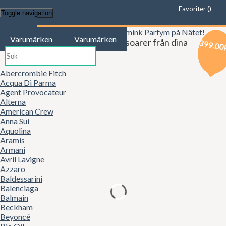
Favoriter (
)
Toggle navigation
Start
Varumärken
Varumärken
Kläder, mode, smink och accessoarer från dina
399.00
399.00
399.00
favoritbutiker!
Abercrombie Fitch
Acqua Di Parma
Agent Provocateur
Alterna
American Crew
Anna Sui
Aquolina
Aramis
Armani
Avril Lavigne
Azzaro
Baldessarini
Balenciaga
Balmain
Beckham
Beyoncé