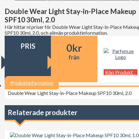
Decléor
Dermalogica
Double Wear Light Stay-in-Place Makeup
dfi
SPF10 30ml, 2.0
Diesel
Dior
Här hittar ni priser för Double Wear Light Stay-in-Place Makeu
Dita Von Teese
SPF10 30ml, 2.0, och allmän produktinformation.
Dolce Gabbana
Donna Karan
PRIS
0
kr
Doop
Dsquared2
från
Dunhill
Ed Hardy
Köp Produkt
Elie Saab
Elizabeth Arden
Produktinformation
Elizabeth Taylor
Escada
Double Wear Light Stay-in-Place Makeup SPF10 30ml, 2.0
ESSIE Professional
Estée Lauder
Exuviance
Relaterade produkter
FCUK
Ferrari
Fudge
Geoffrey Beene
Gillette