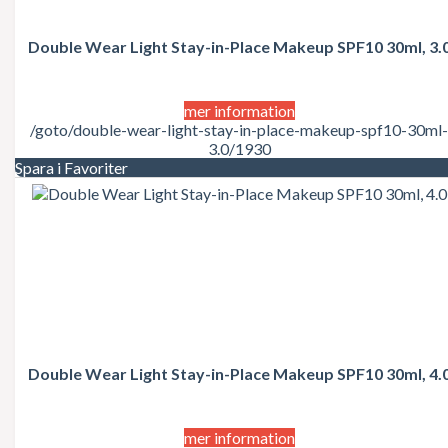
Juicy Couture
Justin Bieber
Karl Lagerfeld
Double Wear Light Stay-in-Place Makeup SPF10 30ml, 3.
Kate Moss
Katy Perry
Kenzo
mer information
Kérastase
/goto/double-wear-light-stay-in-place-makeup-spf10-30ml-
Kim Kardashian
3.0/1930
Kylie Minogue
Spara i Favoriter
La Perla
Lacoste
Lady Gaga
Lalique
Lancôme
Lanvin
Laura Biagiotti
Lolita Lempicka
LOréal
LOréal Professionnel
Macadamia Natural Oil
Double Wear Light Stay-in-Place Makeup SPF10 30ml, 4.
Madonna
Marc Jacobs
Mariah Carey
mer information
Matrix