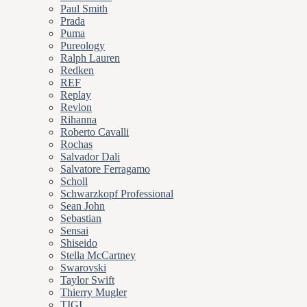
Paul Smith
Prada
Puma
Pureology
Ralph Lauren
Redken
REF
Replay
Revlon
Rihanna
Roberto Cavalli
Rochas
Salvador Dali
Salvatore Ferragamo
Scholl
Schwarzkopf Professional
Sean John
Sebastian
Sensai
Shiseido
Stella McCartney
Swarovski
Taylor Swift
Thierry Mugler
TIGI