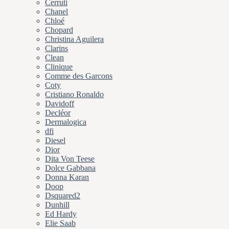
Cerruti
Chanel
Chloé
Chopard
Christina Aguilera
Clarins
Clean
Clinique
Comme des Garcons
Coty
Cristiano Ronaldo
Davidoff
Decléor
Dermalogica
dfi
Diesel
Dior
Dita Von Teese
Dolce Gabbana
Donna Karan
Doop
Dsquared2
Dunhill
Ed Hardy
Elie Saab