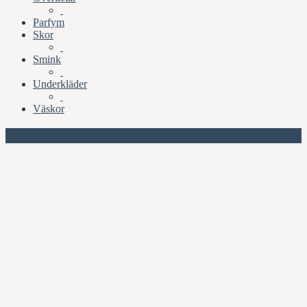
Parfym
Skor
Smink
Underkläder
Väskor
Missa inte