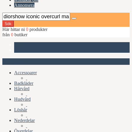
Annonsera
Sök
Här hittar ni
0
produkter
från
0
butiker
Start
Diorshow Iconic Overcurl Mascara, Black
Kategorier
Accessoarer
Badkläder
Hårvård
Hudvård
Löshår
Nederdelar
Överdelar