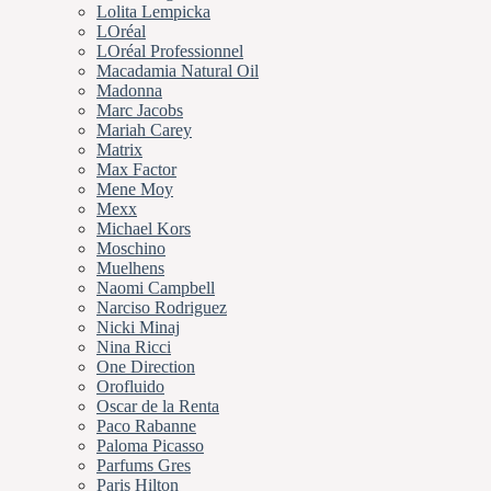
Lolita Lempicka
LOréal
LOréal Professionnel
Macadamia Natural Oil
Madonna
Marc Jacobs
Mariah Carey
Matrix
Max Factor
Mene Moy
Mexx
Michael Kors
Moschino
Muelhens
Naomi Campbell
Narciso Rodriguez
Nicki Minaj
Nina Ricci
One Direction
Orofluido
Oscar de la Renta
Paco Rabanne
Paloma Picasso
Parfums Gres
Paris Hilton