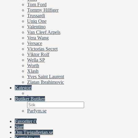
Tom Ford
Tommy Hilfiger
Trussardi
Uniq One
Valentino
Van Cleef Arpels
Vera Wang
Versace
Victorias Secret
Viktor Rolf
Wella SP
Worth
Xlash
Yves Saint Laurent
Zlatan Ibrahimovic
Kategori
Butiker
Butiker
Parfym.se
Favoriter (
)
Start
Om Tjejgallerian.se
Kontakta oss