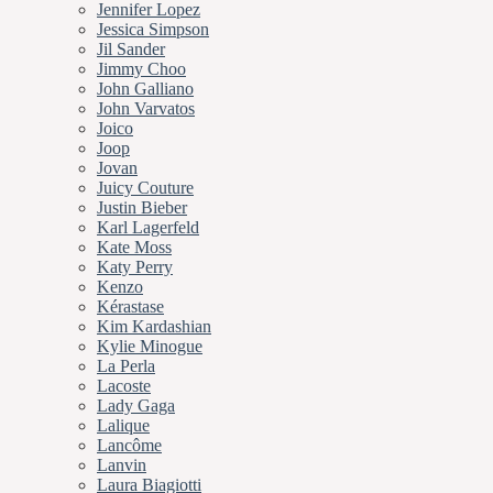
Jennifer Lopez
Jessica Simpson
Jil Sander
Jimmy Choo
John Galliano
John Varvatos
Joico
Joop
Jovan
Juicy Couture
Justin Bieber
Karl Lagerfeld
Kate Moss
Katy Perry
Kenzo
Kérastase
Kim Kardashian
Kylie Minogue
La Perla
Lacoste
Lady Gaga
Lalique
Lancôme
Lanvin
Laura Biagiotti