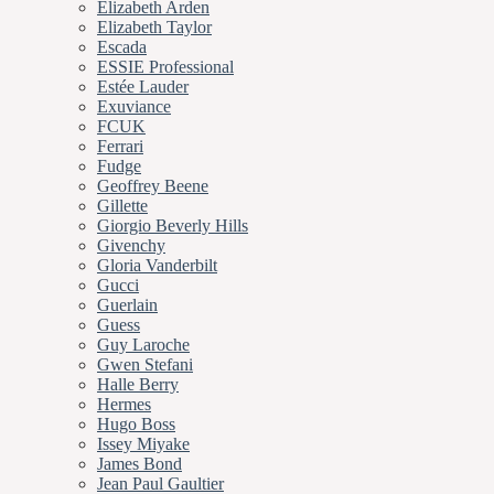
Elizabeth Arden
Elizabeth Taylor
Escada
ESSIE Professional
Estée Lauder
Exuviance
FCUK
Ferrari
Fudge
Geoffrey Beene
Gillette
Giorgio Beverly Hills
Givenchy
Gloria Vanderbilt
Gucci
Guerlain
Guess
Guy Laroche
Gwen Stefani
Halle Berry
Hermes
Hugo Boss
Issey Miyake
James Bond
Jean Paul Gaultier