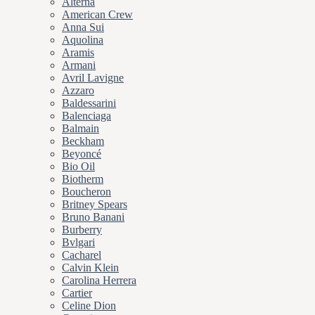
Alterna
American Crew
Anna Sui
Aquolina
Aramis
Armani
Avril Lavigne
Azzaro
Baldessarini
Balenciaga
Balmain
Beckham
Beyoncé
Bio Oil
Biotherm
Boucheron
Britney Spears
Bruno Banani
Burberry
Bvlgari
Cacharel
Calvin Klein
Carolina Herrera
Cartier
Celine Dion