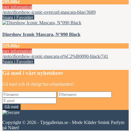
289.00kr
mer information
/goto/diorshow-iconic-overcurl-mascara-blue/3689
Spara i Favoriter
Diorshow Iconic Mascara, N°090 Black
329.00kr
mer information
/goto/diorshow-iconic-mascara-n%C2%B0090-black/741
Spara i Favoriter
Gå med i vårt nyhetsbrev
Gå med och få riktigt bra erbjudanden!
Gå med
Copyright © 2026 - Tjejgallerian.se - Mode Kläder Smink Parfym
på Nätet!