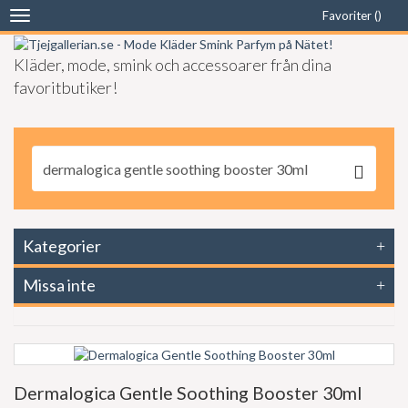
Favoriter (
)
Toggle
navigation
Kläder, mode, smink och accessoarer från dina
favoritbutiker!
Kategorier
Missa inte
Dermalogica Gentle Soothing Booster 30ml