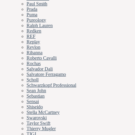
Paul Smith
Prada
Puma
Pureology
Ralph Lauren
Redken
REF
Replay
Revlon
Rihanna
Roberto Cavalli
Rochas
Salvador Dali
Salvatore Ferragamo
Scholl
Schwarzkopf Professional
Sean John
Sebastian
Sensai
Shiseido
Stella McCartney
Swarovski
Taylor Swift
Thierry Mugler
TIGI