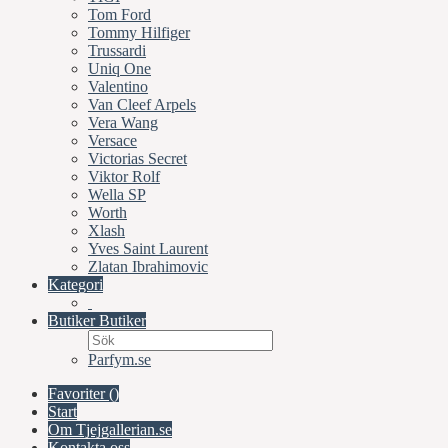
Tom Ford
Tommy Hilfiger
Trussardi
Uniq One
Valentino
Van Cleef Arpels
Vera Wang
Versace
Victorias Secret
Viktor Rolf
Wella SP
Worth
Xlash
Yves Saint Laurent
Zlatan Ibrahimovic
Kategori
Butiker
Butiker
Parfym.se
Favoriter (
)
Start
Om Tjejgallerian.se
Kontakta oss