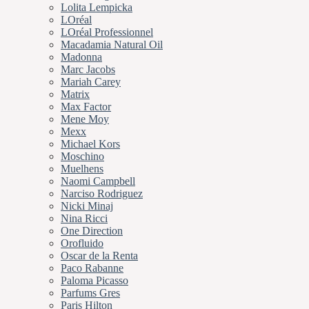
Lolita Lempicka
LOréal
LOréal Professionnel
Macadamia Natural Oil
Madonna
Marc Jacobs
Mariah Carey
Matrix
Max Factor
Mene Moy
Mexx
Michael Kors
Moschino
Muelhens
Naomi Campbell
Narciso Rodriguez
Nicki Minaj
Nina Ricci
One Direction
Orofluido
Oscar de la Renta
Paco Rabanne
Paloma Picasso
Parfums Gres
Paris Hilton