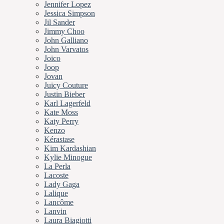
Jennifer Lopez
Jessica Simpson
Jil Sander
Jimmy Choo
John Galliano
John Varvatos
Joico
Joop
Jovan
Juicy Couture
Justin Bieber
Karl Lagerfeld
Kate Moss
Katy Perry
Kenzo
Kérastase
Kim Kardashian
Kylie Minogue
La Perla
Lacoste
Lady Gaga
Lalique
Lancôme
Lanvin
Laura Biagiotti