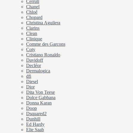
Cerruti
Chanel
Chloé
Chopard
Christina Aguilera
Clarins
Clean
Clinique
Comme des Garcons
Coty
Cristiano Ronaldo
Davidoff
Decléor
Dermalogica
dfi
Diesel
Dior
Dita Von Teese
Dolce Gabbana
Donna Karan
Doop
Dsquared2
Dunhill
Ed Hardy
Elie Saab