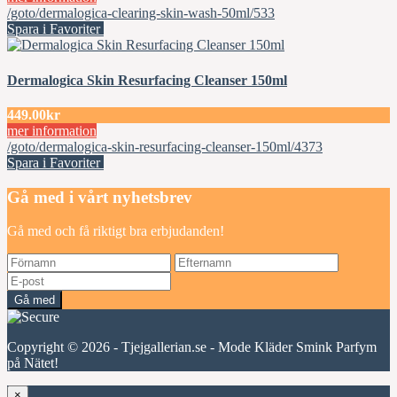
/goto/dermalogica-clearing-skin-wash-50ml/533
Spara i Favoriter
Dermalogica Skin Resurfacing Cleanser 150ml
449.00kr
mer information
/goto/dermalogica-skin-resurfacing-cleanser-150ml/4373
Spara i Favoriter
Gå med i vårt nyhetsbrev
Gå med och få riktigt bra erbjudanden!
Gå med
Copyright © 2026 - Tjejgallerian.se - Mode Kläder Smink Parfym
på Nätet!
×