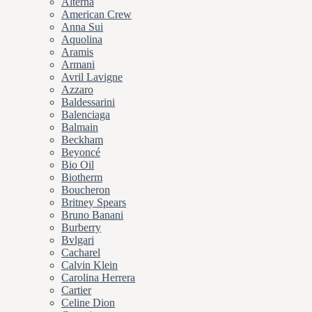
Alterna
American Crew
Anna Sui
Aquolina
Aramis
Armani
Avril Lavigne
Azzaro
Baldessarini
Balenciaga
Balmain
Beckham
Beyoncé
Bio Oil
Biotherm
Boucheron
Britney Spears
Bruno Banani
Burberry
Bvlgari
Cacharel
Calvin Klein
Carolina Herrera
Cartier
Celine Dion