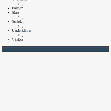
Parfym
Skor
Smink
Underkläder
Väskor
Missa inte