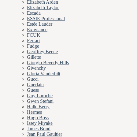
Elizabeth Arden
Elizabeth Taylor
Escada
ESSIE Professional
Estée Lauder
Exuviance
FCUK
Ferrari
Fudge
Geoffrey Beene
Gillette
Giorgio Beverly Hills
Givenchy
Gloria Vanderbilt
Gucci
Guerlain
Guess
Guy Laroche
Gwen Stefani
Halle Berry
Hermes
Hugo Boss
Issey Miyake
James Bond
Jean Paul Gaultier