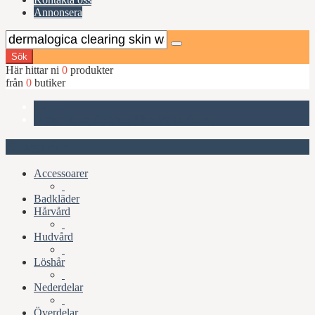
Annonsera
Sök
Här hittar ni
0
produkter
från
0
butiker
Start
Dermalogica Clearing Skin Wash 250ml
Kategorier
Accessoarer
Badkläder
Hårvård
Hudvård
Löshår
Nederdelar
Överdelar