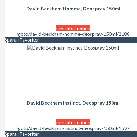
Juicy Couture
Justin Bieber
David Beckham Homme, Deospray 150ml
Karl Lagerfeld
Kate Moss
Katy Perry
mer information
Kenzo
/goto/david-beckham-homme-deospray-150ml/2188
Kérastase
Spara i Favoriter
Kim Kardashian
Kylie Minogue
La Perla
Lacoste
Lady Gaga
Lalique
Lancôme
Lanvin
Laura Biagiotti
Lolita Lempicka
LOréal
David Beckham Instinct, Deospray 150ml
LOréal Professionnel
Macadamia Natural Oil
Madonna
mer information
Marc Jacobs
/goto/david-beckham-instinct-deospray-150ml/1597
Mariah Carey
Spara i Favoriter
Matrix