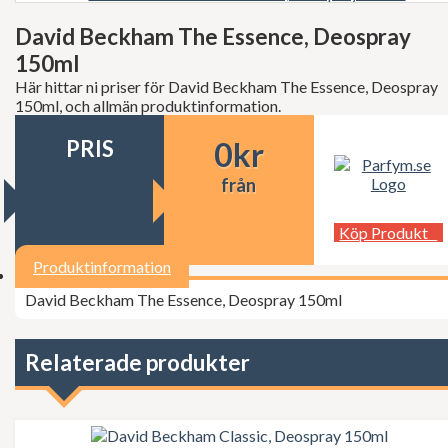
Decléor
Dermalogica
David Beckham The Essence, Deospray
dfi
150ml
Diesel
Dior
Här hittar ni priser för David Beckham The Essence, Deospray
Dita Von Teese
150ml, och allmän produktinformation.
Dolce Gabbana
Donna Karan
PRIS
0
kr
Doop
Dsquared2
från
Dunhill
Ed Hardy
Köp Produkt
Elie Saab
Elizabeth Arden
Produktinformation
Elizabeth Taylor
Escada
David Beckham The Essence, Deospray 150ml
ESSIE Professional
Estée Lauder
Exuviance
Relaterade produkter
FCUK
Ferrari
Fudge
Geoffrey Beene
Gillette