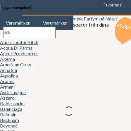
Favoriter (
)
Toggle navigation
Start
Varumärken
Varumärken
Kläder, mode, smink och accessoarer från dina
69.00
79.00
69.00
favoritbutiker!
Abercrombie Fitch
Acqua Di Parma
Agent Provocateur
Alterna
American Crew
Anna Sui
Aquolina
Aramis
Armani
Avril Lavigne
Azzaro
Baldessarini
Balenciaga
Balmain
Beckham
Beyoncé