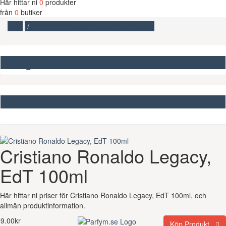
Här hittar ni
0
produkter
från
0
butiker
Start
Cristiano Ronaldo Legacy, EdT 100ml
Kategorier
Missa inte
Cristiano Ronaldo Legacy,
EdT 100ml
Här hittar ni priser för Cristiano Ronaldo Legacy, EdT 100ml, och
allmän produktinformation.
9.00kr
Köp Produkt