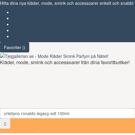
Hitta dina nya kläder, mode, smink och accessoarer enkelt och snabbt
Favoriter (
)
Start
Om Tjejgallerian.se
Kontakta oss
Annonsera
Favoriter (
)
Kläder, mode, smink och accessoarer från dina favoritbutiker!
Toggl
navig