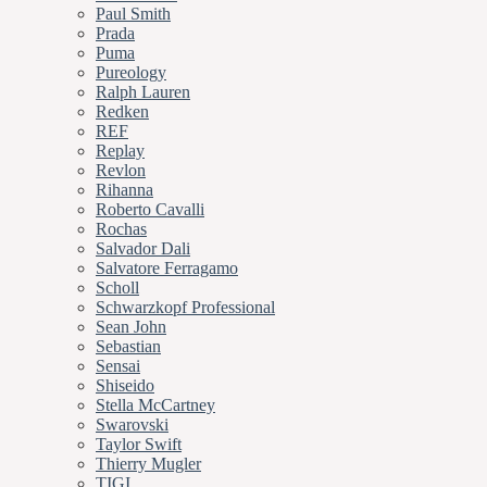
Paul Smith
Prada
Puma
Pureology
Ralph Lauren
Redken
REF
Replay
Revlon
Rihanna
Roberto Cavalli
Rochas
Salvador Dali
Salvatore Ferragamo
Scholl
Schwarzkopf Professional
Sean John
Sebastian
Sensai
Shiseido
Stella McCartney
Swarovski
Taylor Swift
Thierry Mugler
TIGI