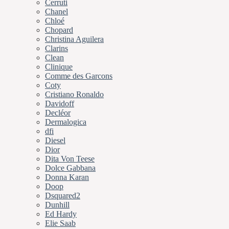
Cerruti
Chanel
Chloé
Chopard
Christina Aguilera
Clarins
Clean
Clinique
Comme des Garcons
Coty
Cristiano Ronaldo
Davidoff
Decléor
Dermalogica
dfi
Diesel
Dior
Dita Von Teese
Dolce Gabbana
Donna Karan
Doop
Dsquared2
Dunhill
Ed Hardy
Elie Saab