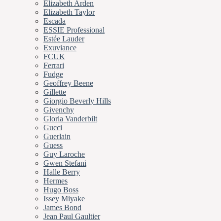
Elizabeth Arden
Elizabeth Taylor
Escada
ESSIE Professional
Estée Lauder
Exuviance
FCUK
Ferrari
Fudge
Geoffrey Beene
Gillette
Giorgio Beverly Hills
Givenchy
Gloria Vanderbilt
Gucci
Guerlain
Guess
Guy Laroche
Gwen Stefani
Halle Berry
Hermes
Hugo Boss
Issey Miyake
James Bond
Jean Paul Gaultier