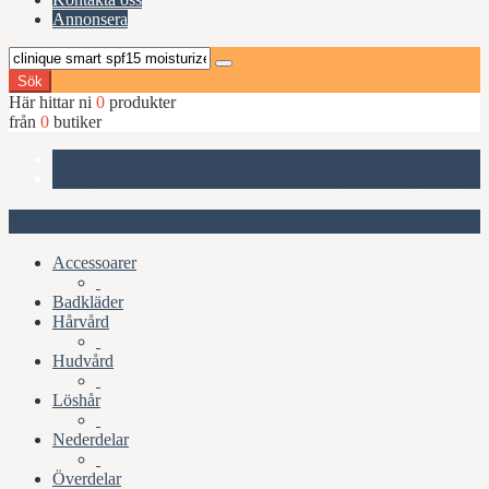
Annonsera
Sök
Här hittar ni
0
produkter
från
0
butiker
Start
Clinique Smart SPF15 Moisturizer 50ml (Comb./Oily Skin)
Kategorier
Accessoarer
Badkläder
Hårvård
Hudvård
Löshår
Nederdelar
Överdelar