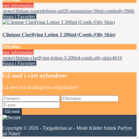
mer information
/goto/clinique-superdefense-spf20-moisturizer-50ml-comboily/3966
Spara i Favoriter
Clinique Clarifying Lotion 3 200ml (Comb./Oily Skin)
189.00kr
mer information
/goto/clinique-clarifying-lotion-3-200ml-comb.oily-skin/4619
Spara i Favoriter
Gå med i vårt nyhetsbrev
Gå med och få riktigt bra erbjudanden!
Gå med
Copyright © 2026 - Tjejgallerian.se - Mode Kläder Smink Parfym
på Nätet!