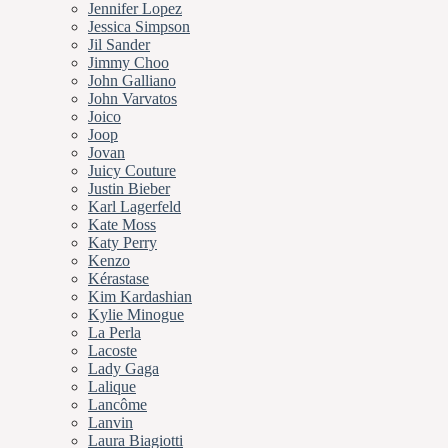
Jennifer Lopez
Jessica Simpson
Jil Sander
Jimmy Choo
John Galliano
John Varvatos
Joico
Joop
Jovan
Juicy Couture
Justin Bieber
Karl Lagerfeld
Kate Moss
Katy Perry
Kenzo
Kérastase
Kim Kardashian
Kylie Minogue
La Perla
Lacoste
Lady Gaga
Lalique
Lancôme
Lanvin
Laura Biagiotti