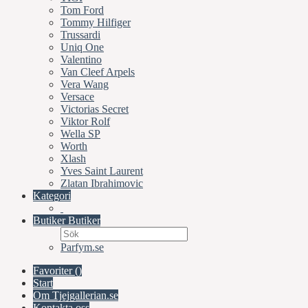
Tom Ford
Tommy Hilfiger
Trussardi
Uniq One
Valentino
Van Cleef Arpels
Vera Wang
Versace
Victorias Secret
Viktor Rolf
Wella SP
Worth
Xlash
Yves Saint Laurent
Zlatan Ibrahimovic
Kategori
Butiker
Butiker
Parfym.se
Favoriter (
)
Start
Om Tjejgallerian.se
Kontakta oss