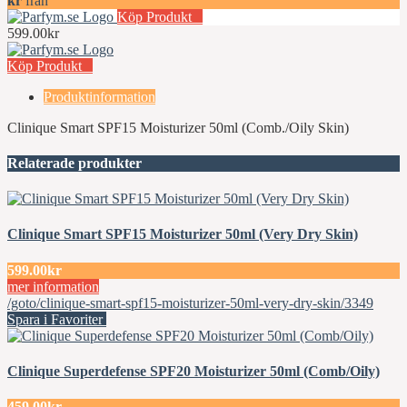
kr
från
Köp Produkt
599.00kr
Köp Produkt
Produktinformation
Clinique Smart SPF15 Moisturizer 50ml (Comb./Oily Skin)
Relaterade produkter
Clinique Smart SPF15 Moisturizer 50ml (Very Dry Skin)
599.00kr
mer information
/goto/clinique-smart-spf15-moisturizer-50ml-very-dry-skin/3349
Spara i Favoriter
Clinique Superdefense SPF20 Moisturizer 50ml (Comb/Oily)
459.00kr