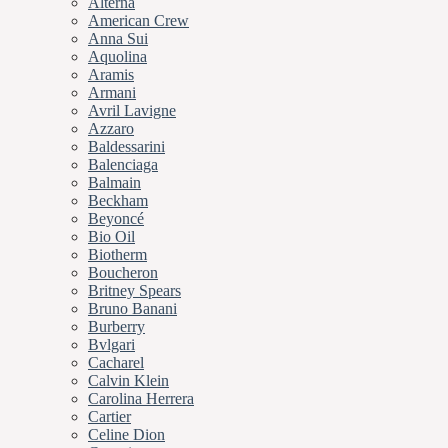
Alterna
American Crew
Anna Sui
Aquolina
Aramis
Armani
Avril Lavigne
Azzaro
Baldessarini
Balenciaga
Balmain
Beckham
Beyoncé
Bio Oil
Biotherm
Boucheron
Britney Spears
Bruno Banani
Burberry
Bvlgari
Cacharel
Calvin Klein
Carolina Herrera
Cartier
Celine Dion