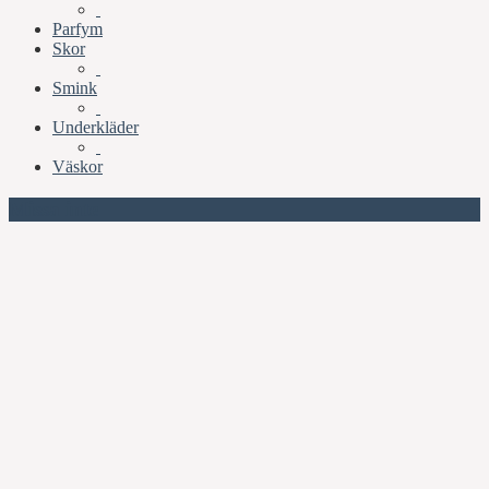
Parfym
Skor
Smink
Underkläder
Väskor
Missa inte