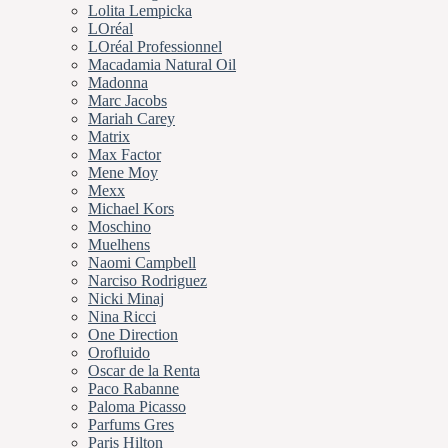
Lolita Lempicka
LOréal
LOréal Professionnel
Macadamia Natural Oil
Madonna
Marc Jacobs
Mariah Carey
Matrix
Max Factor
Mene Moy
Mexx
Michael Kors
Moschino
Muelhens
Naomi Campbell
Narciso Rodriguez
Nicki Minaj
Nina Ricci
One Direction
Orofluido
Oscar de la Renta
Paco Rabanne
Paloma Picasso
Parfums Gres
Paris Hilton