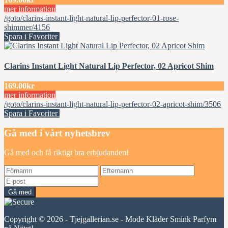
mer information
/goto/clarins-instant-light-natural-lip-perfector-01-rose-
shimmer/4156
Spara i Favoriter
Clarins Instant Light Natural Lip Perfector, 02 Apricot Shim
169.00kr
mer information
/goto/clarins-instant-light-natural-lip-perfector-02-apricot-shim/3506
Spara i Favoriter
Gå med i vårt nyhetsbrev
Gå med och få riktigt bra erbjudanden!
Gå med
Copyright © 2026 - Tjejgallerian.se - Mode Kläder Smink Parfym