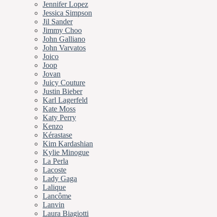
Jennifer Lopez
Jessica Simpson
Jil Sander
Jimmy Choo
John Galliano
John Varvatos
Joico
Joop
Jovan
Juicy Couture
Justin Bieber
Karl Lagerfeld
Kate Moss
Katy Perry
Kenzo
Kérastase
Kim Kardashian
Kylie Minogue
La Perla
Lacoste
Lady Gaga
Lalique
Lancôme
Lanvin
Laura Biagiotti