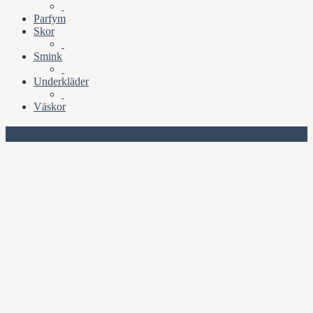
Parfym
Skor
Smink
Underkläder
Väskor
Missa inte