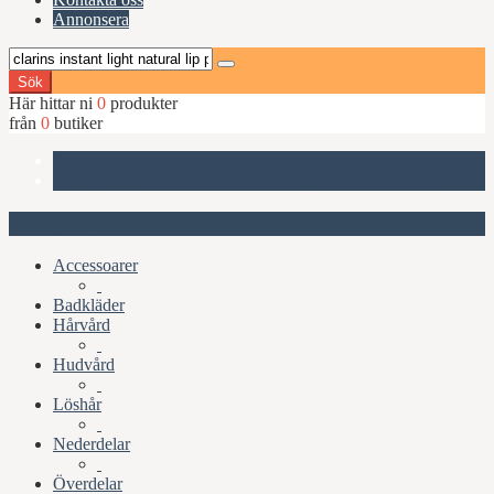
Annonsera
Sök
Här hittar ni
0
produkter
från
0
butiker
Start
Clarins Instant Light Natural Lip Perfector, 05 Candy Shimme
Kategorier
Accessoarer
Badkläder
Hårvård
Hudvård
Löshår
Nederdelar
Överdelar