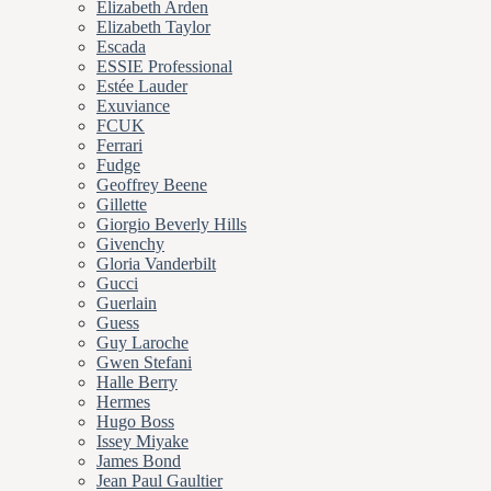
Elizabeth Arden
Elizabeth Taylor
Escada
ESSIE Professional
Estée Lauder
Exuviance
FCUK
Ferrari
Fudge
Geoffrey Beene
Gillette
Giorgio Beverly Hills
Givenchy
Gloria Vanderbilt
Gucci
Guerlain
Guess
Guy Laroche
Gwen Stefani
Halle Berry
Hermes
Hugo Boss
Issey Miyake
James Bond
Jean Paul Gaultier