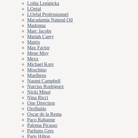
Lolita Lempicka
LOréal
LOréal Professionnel
Macadamia Natural Oil
Madonna
Marc Jacobs
Mariah Carey
Matrix
Max Factor
Mene Moy
Mexx
Michael Kors
Moschino
Muelhens
Naomi Campbell
Narciso Rodriguez
Nicki Minaj
Nina Ricci
One Direction
Orofluido
Oscar de la Renta
Paco Rabanne
Paloma Picasso
Parfums Gres
Paris Hilton