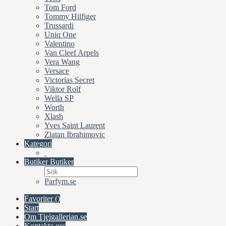
Tom Ford
Tommy Hilfiger
Trussardi
Uniq One
Valentino
Van Cleef Arpels
Vera Wang
Versace
Victorias Secret
Viktor Rolf
Wella SP
Worth
Xlash
Yves Saint Laurent
Zlatan Ibrahimovic
Kategori
Butiker
Butiker
Parfym.se
Favoriter (
)
Start
Om Tjejgallerian.se
Kontakta oss