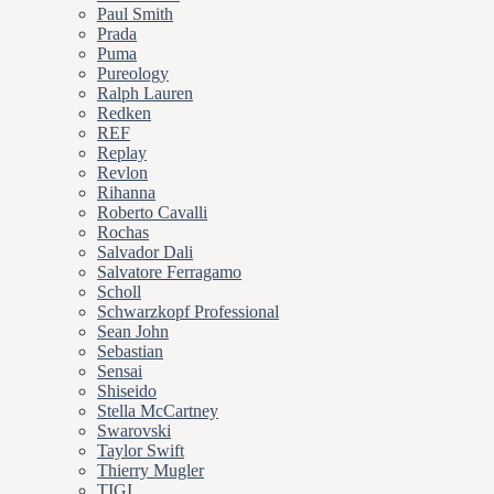
Paul Smith
Prada
Puma
Pureology
Ralph Lauren
Redken
REF
Replay
Revlon
Rihanna
Roberto Cavalli
Rochas
Salvador Dali
Salvatore Ferragamo
Scholl
Schwarzkopf Professional
Sean John
Sebastian
Sensai
Shiseido
Stella McCartney
Swarovski
Taylor Swift
Thierry Mugler
TIGI