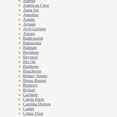
Alterna
American Crew
Anna Sui
Aquolina
Aramis
Armani
Avril Lavigne
Azzaro
Baldessarini
Balenciaga
Balmain
Beckham
Beyoncé
Bio Oil
Biotherm
Boucheron
Britney Spears
Bruno Banani
Burberry
Bvlgari
Cacharel
Calvin Klein
Carolina Herrera
Cartier
Celine Dion