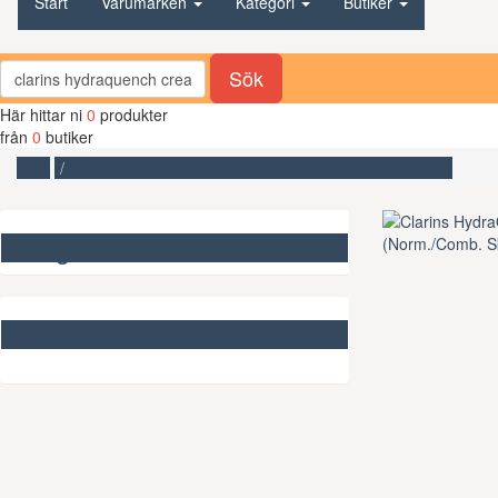
Start
Varumärken
Kategori
Butiker
Sök
Här hittar ni
0
produkter
från
0
butiker
Start
Clarins HydraQuench Cream-Gel (Norm./Comb. Skin)
Kategorier
Missa inte