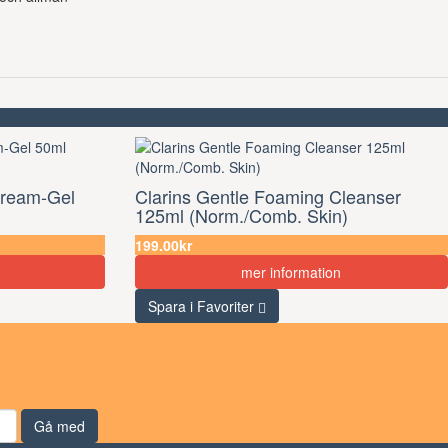
Cream-Gel
Clarins Gentle Foaming Cleanser
125ml (Norm./Comb. Skin)
199.00kr
mer information
Spara i Favoriter
Gå med