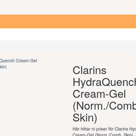
Clarins
HydraQuenc
Cream-Gel
(Norm./Comb
Skin)
Här hittar ni priser för Clarins 
Cream-Gel (Norm./Comb. Skin), 