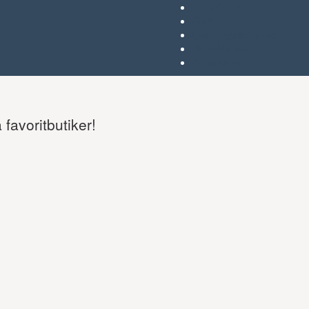
Favoriter (
)
Start
Om Tjejgallerian.se
Kontakta oss
Annonsera
favoritbutiker!