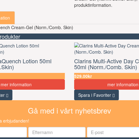
produktinformation.
ation
uench Cream-Gel (Norm./Comb. Skin)
rodukter
raQuench Lotion 50ml
Clarins Multi-Active Day 
Skin)
50ml (Norm./Comb. Skin)
529.00kr
mer information
mer information
ter
Spara i Favoriter
Gå med i vårt nyhetsbrev
ra erbjudanden!