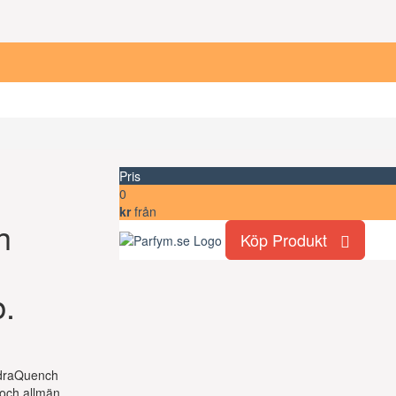
Pris
0
kr
från
h
Köp Produkt
.
HydraQuench
och allmän