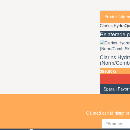
Produktinform
Clarins HydraQ
Relaterade p
Clarins Hyd
(Norm/Comb.
399.00kr
Spara i Favori
Gå med och få riktigt b