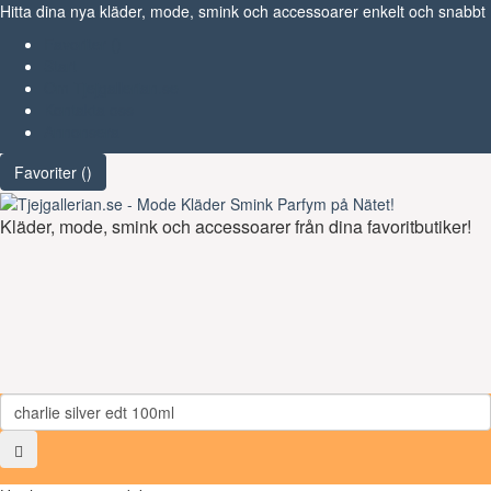
Hitta dina nya kläder, mode, smink och accessoarer enkelt och snabbt
Favoriter (
)
Start
Om Tjejgallerian.se
Kontakta oss
Annonsera
Favoriter (
)
Kläder, mode, smink och accessoarer från dina favoritbutiker!
Toggl
navig