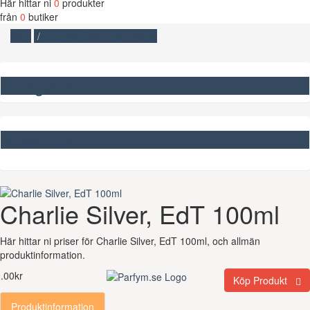
Här hittar ni
0
produkter
från
0
butiker
Start
Charlie Silver, EdT 100ml
Kategorier
Missa inte
Charlie Silver, EdT 100ml
Här hittar ni priser för Charlie Silver, EdT 100ml, och allmän
produktinformation.
.00kr
Köp Produkt
Produktinformation