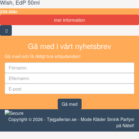
Wish, EdP 50ml
239.00kr
mer information
Gå med i vårt nyhetsbrev
Gå med och få riktigt bra erbjudanden!
Gå med
Copyright © 2026 - Tjejgallerian.se - Mode Kläder Smink Parfym
på Nätet!