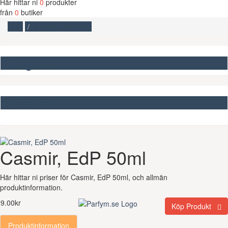
Här hittar ni
0
produkter
från
0
butiker
Start
Casmir, EdP 50ml
Kategorier
Missa inte
Casmir, EdP 50ml
Här hittar ni priser för Casmir, EdP 50ml, och allmän
produktinformation.
9.00kr
Köp Produkt
Produktinformation