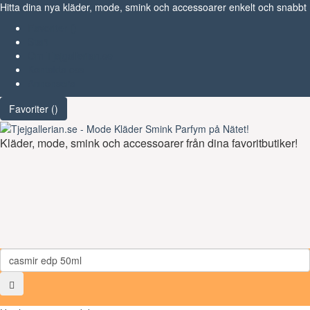
Hitta dina nya kläder, mode, smink och accessoarer enkelt och snabbt
Favoriter (
)
Start
Om Tjejgallerian.se
Kontakta oss
Annonsera
Favoriter (
)
Kläder, mode, smink och accessoarer från dina favoritbutiker!
Toggl
navig