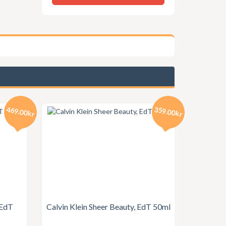
469.00kr
359.00kr
 EdT
Calvin Klein Sheer Beauty, EdT 50ml