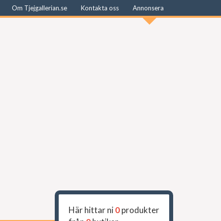
Om Tjejgallerian.se
Kontakta oss
Annonsera
Här hittar ni
0
produkter