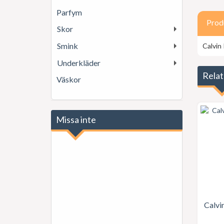
Parfym
Prod
Skor
Smink
Calvin
Underkläder
Relat
Väskor
Missa inte
Calvi