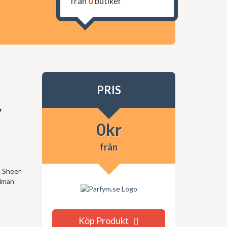
från
0
butiker
PRIS
y
0
kr
från
in Sheer
llmän
Köp Produkt