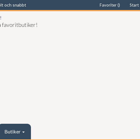
elt och snabbt
Favoriter (
)
Start
 favoritbutiker!
Butiker