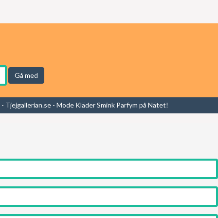
Gå med
- Tjejgallerian.se - Mode Kläder Smink Parfym på Nätet!