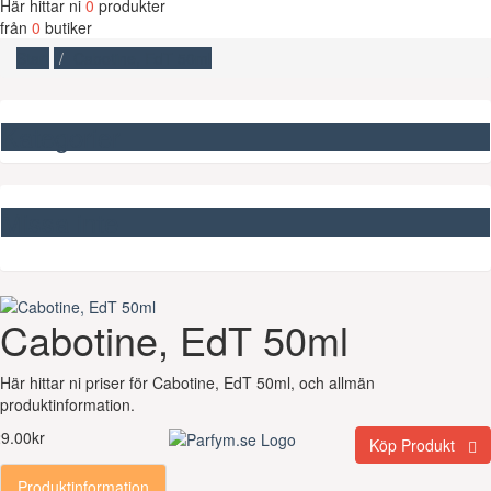
Här hittar ni
0
produkter
från
0
butiker
Start
Cabotine, EdT 50ml
Kategorier
Missa inte
Cabotine, EdT 50ml
Här hittar ni priser för Cabotine, EdT 50ml, och allmän
produktinformation.
9.00kr
Köp Produkt
Produktinformation