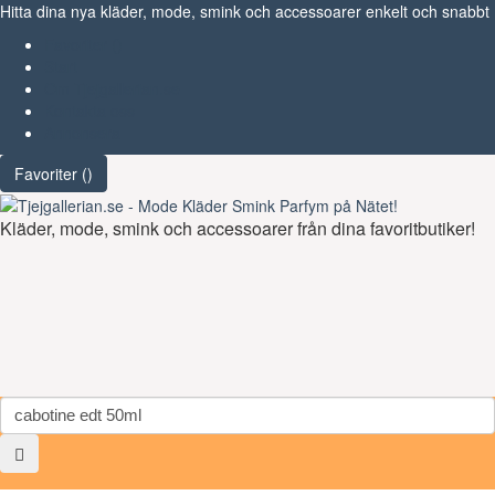
Hitta dina nya kläder, mode, smink och accessoarer enkelt och snabbt
Favoriter (
)
Start
Om Tjejgallerian.se
Kontakta oss
Annonsera
Favoriter (
)
Kläder, mode, smink och accessoarer från dina favoritbutiker!
Toggl
navig