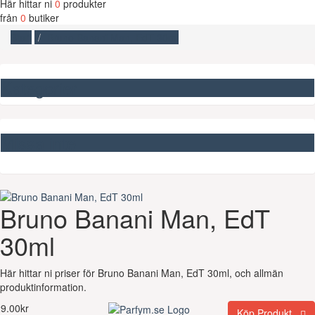
Här hittar ni
0
produkter
från
0
butiker
Start
Bruno Banani Man, EdT 30ml
Kategorier
Missa inte
Bruno Banani Man, EdT
30ml
Här hittar ni priser för Bruno Banani Man, EdT 30ml, och allmän
produktinformation.
9.00kr
Köp Produkt