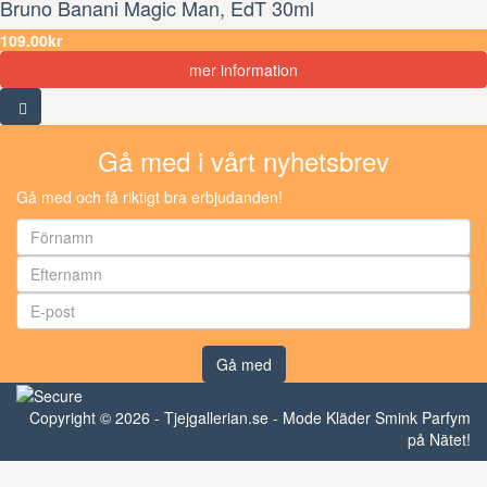
Bruno Banani Magic Man, EdT 30ml
109.00kr
mer information
Gå med i vårt nyhetsbrev
Gå med och få riktigt bra erbjudanden!
Gå med
Copyright © 2026 - Tjejgallerian.se - Mode Kläder Smink Parfym
på Nätet!