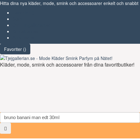
Hitta dina nya kläder, mode, smink och accessoarer enkelt och snabbt
Favoriter (
)
Start
Om Tjejgallerian.se
Kontakta oss
Annonsera
Favoriter (
)
Kläder, mode, smink och accessoarer från dina favoritbutiker!
Toggl
navig