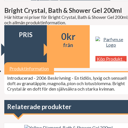
Decléor
Dermalogica
Bright Crystal, Bath & Shower Gel 200ml
dfi
Här hittar ni priser för Bright Crystal, Bath & Shower Gel 200ml
Diesel
och allmän produktinformation.
Dior
Dita Von Teese
PRIS
0
kr
Dolce Gabbana
Donna Karan
från
Doop
Dsquared2
Dunhill
Köp Produkt
Ed Hardy
Elie Saab
Produktinformation
Elizabeth Arden
Introducerad - 2006 Beskrivning - En tidlös, lyxig och sensuell
Elizabeth Taylor
doft av granatäpple, magnolia, pion och lotusblomma. Bright
Escada
Crystal är en doft för den självsäkra och starka kvinnan.
ESSIE Professional
Estée Lauder
Exuviance
FCUK
Relaterade produkter
Ferrari
Fudge
Geoffrey Beene
Gillette