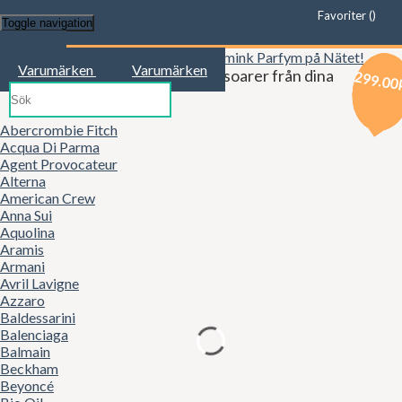
Favoriter (
)
Toggle navigation
Start
Varumärken
Varumärken
Kläder, mode, smink och accessoarer från dina
219.00
199.00
299.00
favoritbutiker!
Abercrombie Fitch
Acqua Di Parma
Agent Provocateur
Alterna
American Crew
Anna Sui
Aquolina
Aramis
Armani
Avril Lavigne
Azzaro
Baldessarini
Balenciaga
Balmain
Beckham
Beyoncé