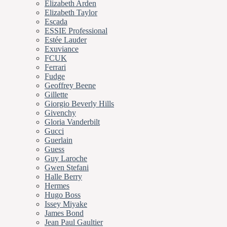
Elizabeth Arden
Elizabeth Taylor
Escada
ESSIE Professional
Estée Lauder
Exuviance
FCUK
Ferrari
Fudge
Geoffrey Beene
Gillette
Giorgio Beverly Hills
Givenchy
Gloria Vanderbilt
Gucci
Guerlain
Guess
Guy Laroche
Gwen Stefani
Halle Berry
Hermes
Hugo Boss
Issey Miyake
James Bond
Jean Paul Gaultier