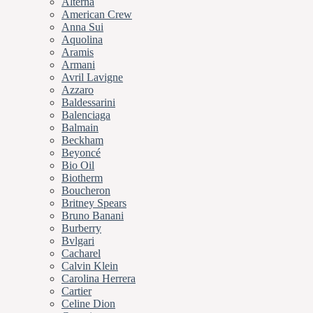
Alterna
American Crew
Anna Sui
Aquolina
Aramis
Armani
Avril Lavigne
Azzaro
Baldessarini
Balenciaga
Balmain
Beckham
Beyoncé
Bio Oil
Biotherm
Boucheron
Britney Spears
Bruno Banani
Burberry
Bvlgari
Cacharel
Calvin Klein
Carolina Herrera
Cartier
Celine Dion