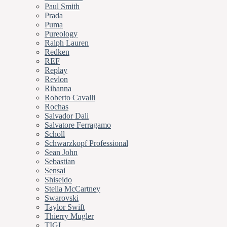
Paul Smith
Prada
Puma
Pureology
Ralph Lauren
Redken
REF
Replay
Revlon
Rihanna
Roberto Cavalli
Rochas
Salvador Dali
Salvatore Ferragamo
Scholl
Schwarzkopf Professional
Sean John
Sebastian
Sensai
Shiseido
Stella McCartney
Swarovski
Taylor Swift
Thierry Mugler
TIGI