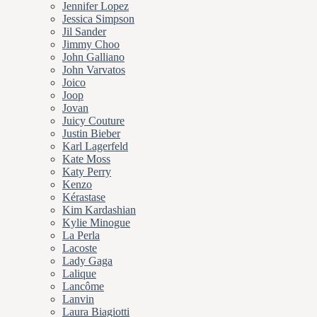
Jennifer Lopez
Jessica Simpson
Jil Sander
Jimmy Choo
John Galliano
John Varvatos
Joico
Joop
Jovan
Juicy Couture
Justin Bieber
Karl Lagerfeld
Kate Moss
Katy Perry
Kenzo
Kérastase
Kim Kardashian
Kylie Minogue
La Perla
Lacoste
Lady Gaga
Lalique
Lancôme
Lanvin
Laura Biagiotti