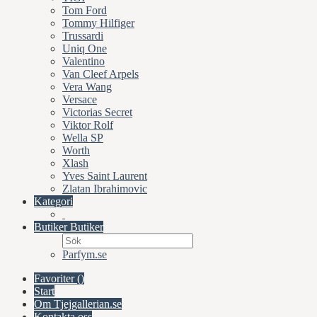
Tom Ford
Tommy Hilfiger
Trussardi
Uniq One
Valentino
Van Cleef Arpels
Vera Wang
Versace
Victorias Secret
Viktor Rolf
Wella SP
Worth
Xlash
Yves Saint Laurent
Zlatan Ibrahimovic
Kategori
Butiker
Butiker
Parfym.se
Favoriter (
)
Start
Om Tjejgallerian.se
Kontakta oss