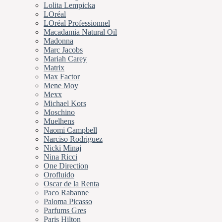
Lolita Lempicka
LOréal
LOréal Professionnel
Macadamia Natural Oil
Madonna
Marc Jacobs
Mariah Carey
Matrix
Max Factor
Mene Moy
Mexx
Michael Kors
Moschino
Muelhens
Naomi Campbell
Narciso Rodriguez
Nicki Minaj
Nina Ricci
One Direction
Orofluido
Oscar de la Renta
Paco Rabanne
Paloma Picasso
Parfums Gres
Paris Hilton