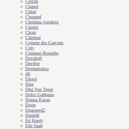
Cerruti
Chanel
Chloé
Chopard
Christina Aguilera
Clarins
Clean
Clinique
Comme des Garcons
Coty
Cristiano Ronaldo
Davidoff
Decléor
Dermalogica
dfi
Diesel
Dior
Dita Von Teese
Dolce Gabbana
Donna Karan
Doop
Dsquared2
Dunhill
Ed Hardy
Elie Saab