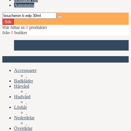
Annonsera
Sök
Här hittar ni
0
produkter
från
0
butiker
Start
Boucheron B, EdP 30ml
Kategorier
Accessoarer
Badkläder
Hårvård
Hudvård
Löshår
Nederdelar
Överdelar