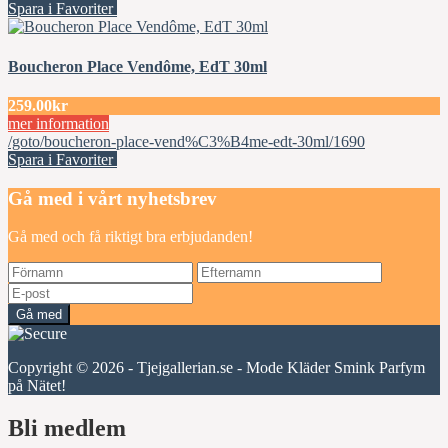
Spara i Favoriter
Boucheron Place Vendôme, EdT 30ml
259.00kr
mer information
/goto/boucheron-place-vend%C3%B4me-edt-30ml/1690
Spara i Favoriter
Gå med i vårt nyhetsbrev
Gå med och få riktigt bra erbjudanden!
Gå med
Copyright © 2026 - Tjejgallerian.se - Mode Kläder Smink Parfym
på Nätet!
Bli medlem