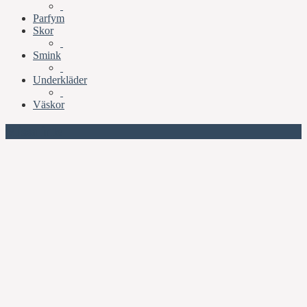
Parfym
Skor
Smink
Underkläder
Väskor
Missa inte