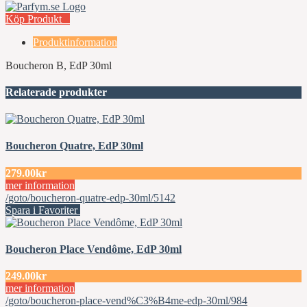
Köp Produkt
Produktinformation
Boucheron B, EdP 30ml
Relaterade produkter
Boucheron Quatre, EdP 30ml
279.00kr
mer information
/goto/boucheron-quatre-edp-30ml/5142
Spara i Favoriter
Boucheron Place Vendôme, EdP 30ml
249.00kr
mer information
/goto/boucheron-place-vend%C3%B4me-edp-30ml/984