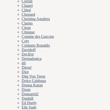
Cerruti
Chanel
Chloé
Chopard
Christina Aguilera
Clarins
Clean
Clinique
Comme des Garcons
Coty
Cristiano Ronaldo
Davidoff
Decléor
Dermalogica
dfi
Diesel
Dior
Dita Von Teese
Dolce Gabbana
Donna Karan
Doop
Dsquared2
Dunhill
Ed Hardy
Elie Saab