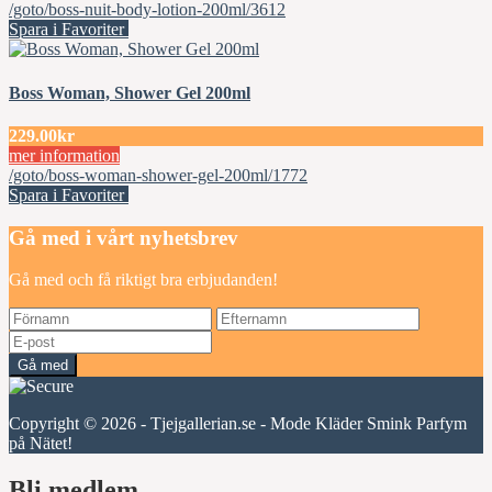
/goto/boss-nuit-body-lotion-200ml/3612
Spara i Favoriter
Boss Woman, Shower Gel 200ml
229.00kr
mer information
/goto/boss-woman-shower-gel-200ml/1772
Spara i Favoriter
Gå med i vårt nyhetsbrev
Gå med och få riktigt bra erbjudanden!
Gå med
Copyright © 2026 - Tjejgallerian.se - Mode Kläder Smink Parfym
på Nätet!
Bli medlem