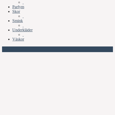
Parfym
Skor
Smink
Underkläder
Väskor
Missa inte