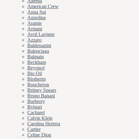
Alterna
American Crew
Anna Sui
Aquolina
Aramis
Armani
Avril Lavigne
Azzaro
Baldessarini
Balenciaga
Balmain
Beckham
Beyoncé
Bio Oil
Biotherm
Boucheron
Britney Spears
Bruno Banani
Burberry
Bvlgari
Cacharel
Calvin Klein
Carolina Herrera
Cartier
Celine Dion