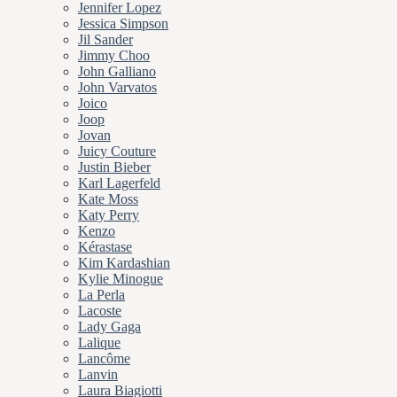
Jennifer Lopez
Jessica Simpson
Jil Sander
Jimmy Choo
John Galliano
John Varvatos
Joico
Joop
Jovan
Juicy Couture
Justin Bieber
Karl Lagerfeld
Kate Moss
Katy Perry
Kenzo
Kérastase
Kim Kardashian
Kylie Minogue
La Perla
Lacoste
Lady Gaga
Lalique
Lancôme
Lanvin
Laura Biagiotti