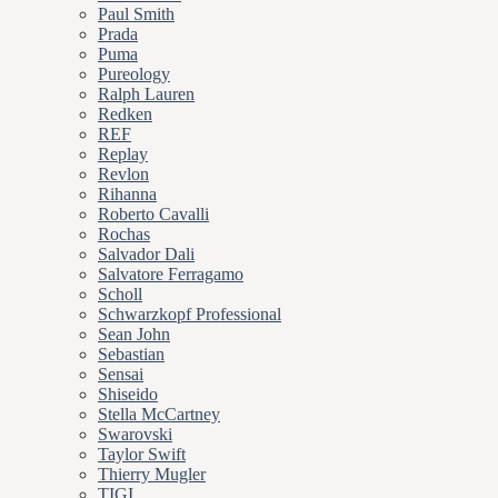
Paul Smith
Prada
Puma
Pureology
Ralph Lauren
Redken
REF
Replay
Revlon
Rihanna
Roberto Cavalli
Rochas
Salvador Dali
Salvatore Ferragamo
Scholl
Schwarzkopf Professional
Sean John
Sebastian
Sensai
Shiseido
Stella McCartney
Swarovski
Taylor Swift
Thierry Mugler
TIGI