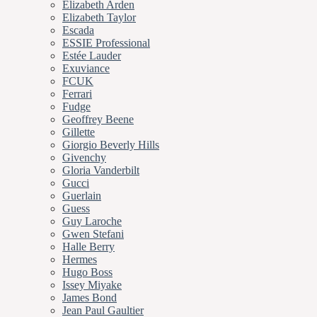
Elizabeth Arden
Elizabeth Taylor
Escada
ESSIE Professional
Estée Lauder
Exuviance
FCUK
Ferrari
Fudge
Geoffrey Beene
Gillette
Giorgio Beverly Hills
Givenchy
Gloria Vanderbilt
Gucci
Guerlain
Guess
Guy Laroche
Gwen Stefani
Halle Berry
Hermes
Hugo Boss
Issey Miyake
James Bond
Jean Paul Gaultier