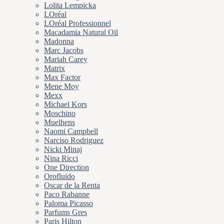
Lolita Lempicka
LOréal
LOréal Professionnel
Macadamia Natural Oil
Madonna
Marc Jacobs
Mariah Carey
Matrix
Max Factor
Mene Moy
Mexx
Michael Kors
Moschino
Muelhens
Naomi Campbell
Narciso Rodriguez
Nicki Minaj
Nina Ricci
One Direction
Orofluido
Oscar de la Renta
Paco Rabanne
Paloma Picasso
Parfums Gres
Paris Hilton