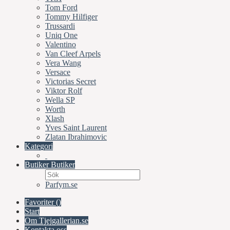
Tom Ford
Tommy Hilfiger
Trussardi
Uniq One
Valentino
Van Cleef Arpels
Vera Wang
Versace
Victorias Secret
Viktor Rolf
Wella SP
Worth
Xlash
Yves Saint Laurent
Zlatan Ibrahimovic
Kategori
Butiker
Butiker
Parfym.se
Favoriter (
)
Start
Om Tjejgallerian.se
Kontakta oss