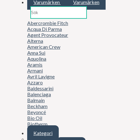
Varumärken
Varumärken
Abercrombie Fitch
Acqua Di Parma
Agent Provocateur
Alterna
American Crew
Anna Sui
Aquolina
Aramis
Armani
Avril Lavigne
Azzaro
Baldessarini
Balenciaga
Balmain
Beckham
Beyoncé
Bio Oil
Biotherm
Boucheron
Kategori
Britney Spears