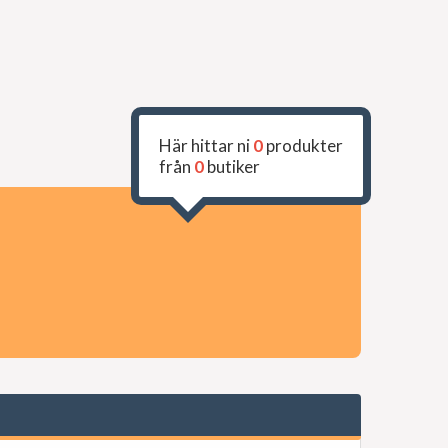
Här hittar ni
0
produkter
från
0
butiker