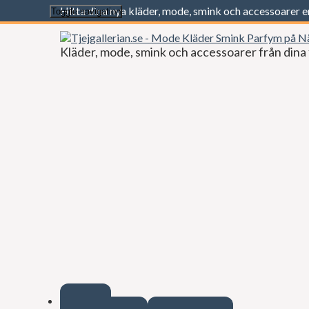
Hitta dina nya kläder, mode, smink och accessoarer 
Toggle navigation
Kläder, mode, smink och accessoarer från dina 
Start