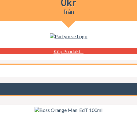
0
kr
från
Köp Produkt