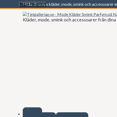
Hitta dina nya kläder, mode, smink och accessoarer 
Toggle navigation
Kläder, mode, smink och accessoarer från dina 
Start