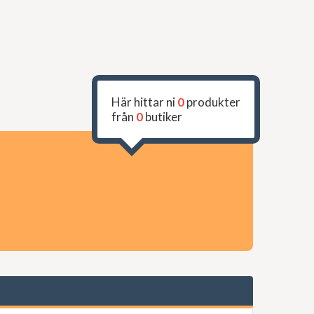
Här hittar ni
0
produkter
från
0
butiker