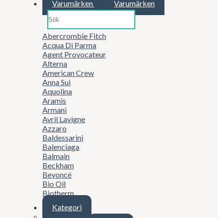
Varumärken
Varumärken
Abercrombie Fitch
Acqua Di Parma
Agent Provocateur
Alterna
American Crew
Anna Sui
Aquolina
Aramis
Armani
Avril Lavigne
Azzaro
Baldessarini
Balenciaga
Balmain
Beckham
Beyoncé
Bio Oil
Biotherm
Boucheron
Kategori
Britney Spears