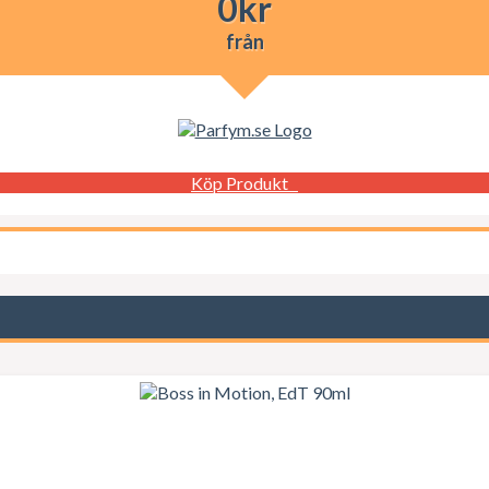
0
kr
från
Köp Produkt