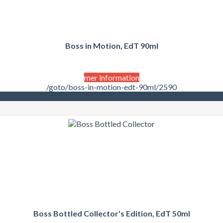
Boss in Motion, EdT 90ml
mer information
/goto/boss-in-motion-edt-90ml/2590
Boss Bottled Collector's Edition, EdT 50ml