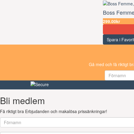
Boss Femme
299.00kr
Spara i Favori
Gå med och få riktigt b
Bli medlem
Få riktigt bra Erbjudanden och makalösa prissänkningar!