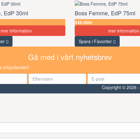
, EdP 30ml
Boss Femme, EdP 75ml
449.00kr
mer information
mer information
ter
Spara i Favoriter
Gå med i vårt nyhetsbrev
ra erbjudanden!
Copyright © 2026 -