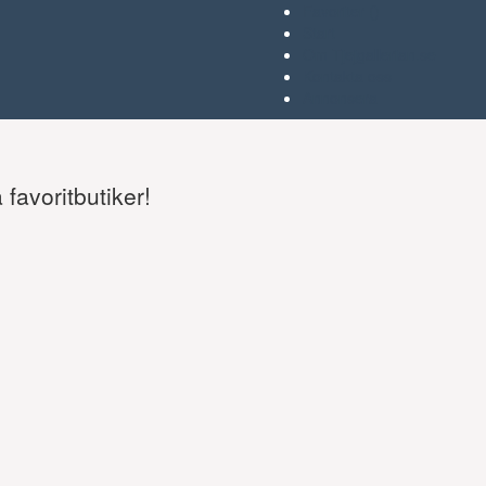
Favoriter (
)
Start
Om Tjejgallerian.se
Kontakta oss
Annonsera
favoritbutiker!