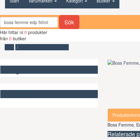
Start
Varumärken
Kategori
Butiker
Sök
Här hittar ni
0
produkter
från
0
butiker
Start
Boss Femme, EdP 50ml
Kategorier
Missa inte
Produktinform
Boss Femme, E
Relaterade p