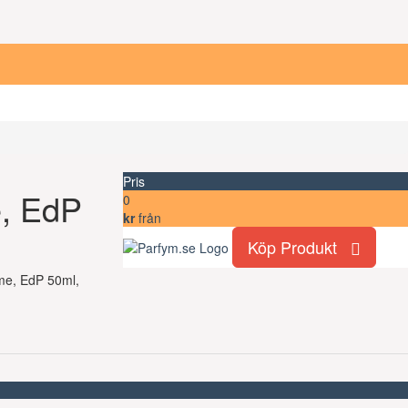
Pris
, EdP
0
kr
från
Köp Produkt
mme, EdP 50ml,