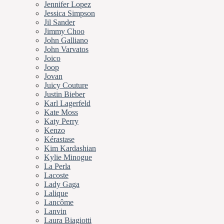
Jennifer Lopez
Jessica Simpson
Jil Sander
Jimmy Choo
John Galliano
John Varvatos
Joico
Joop
Jovan
Juicy Couture
Justin Bieber
Karl Lagerfeld
Kate Moss
Katy Perry
Kenzo
Kérastase
Kim Kardashian
Kylie Minogue
La Perla
Lacoste
Lady Gaga
Lalique
Lancôme
Lanvin
Laura Biagiotti