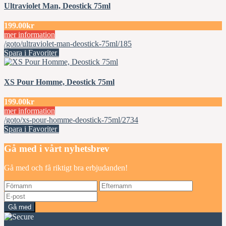
Ultraviolet Man, Deostick 75ml
199.00kr
mer information
/goto/ultraviolet-man-deostick-75ml/185
Spara i Favoriter
XS Pour Homme, Deostick 75ml
199.00kr
mer information
/goto/xs-pour-homme-deostick-75ml/2734
Spara i Favoriter
Gå med i vårt nyhetsbrev
Gå med och få riktigt bra erbjudanden!
Gå med