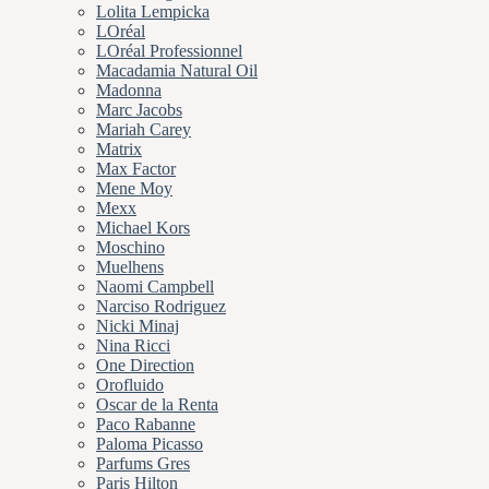
Lolita Lempicka
LOréal
LOréal Professionnel
Macadamia Natural Oil
Madonna
Marc Jacobs
Mariah Carey
Matrix
Max Factor
Mene Moy
Mexx
Michael Kors
Moschino
Muelhens
Naomi Campbell
Narciso Rodriguez
Nicki Minaj
Nina Ricci
One Direction
Orofluido
Oscar de la Renta
Paco Rabanne
Paloma Picasso
Parfums Gres
Paris Hilton