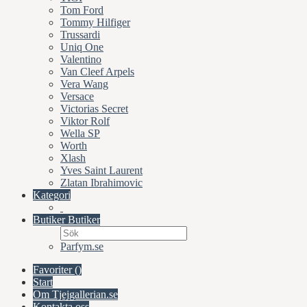
Tom Ford
Tommy Hilfiger
Trussardi
Uniq One
Valentino
Van Cleef Arpels
Vera Wang
Versace
Victorias Secret
Viktor Rolf
Wella SP
Worth
Xlash
Yves Saint Laurent
Zlatan Ibrahimovic
Kategori
Butiker
Butiker
Parfym.se
Favoriter (
)
Start
Om Tjejgallerian.se
Kontakta oss