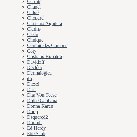
Cerruti
Chanel
Chloé
Chopard
Christina Aguilera
Clarins
Clean
Clinique
Comme des Garcons
Coty
Cristiano Ronaldo
Davidoff
Decléor
Dermalogica
dfi
Diesel
Dior
Dita Von Teese
Dolce Gabbana
Donna Karan
Doop
Dsquared2
Dunhill
Ed Hardy
Elie Saab