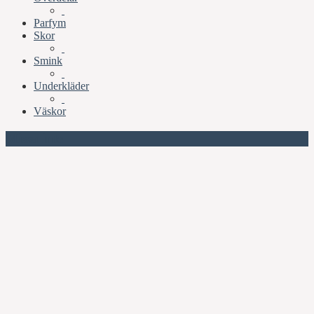
Parfym
Skor
Smink
Underkläder
Väskor
Missa inte