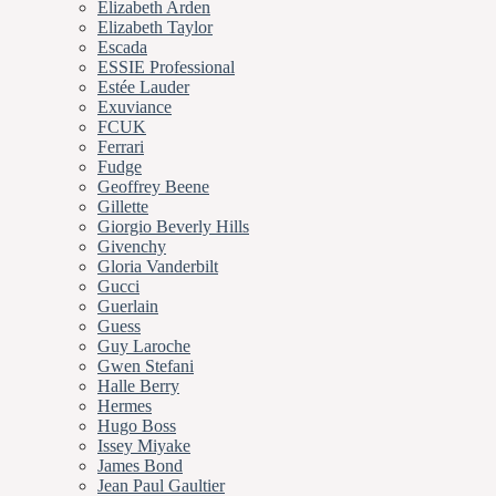
Elizabeth Arden
Elizabeth Taylor
Escada
ESSIE Professional
Estée Lauder
Exuviance
FCUK
Ferrari
Fudge
Geoffrey Beene
Gillette
Giorgio Beverly Hills
Givenchy
Gloria Vanderbilt
Gucci
Guerlain
Guess
Guy Laroche
Gwen Stefani
Halle Berry
Hermes
Hugo Boss
Issey Miyake
James Bond
Jean Paul Gaultier