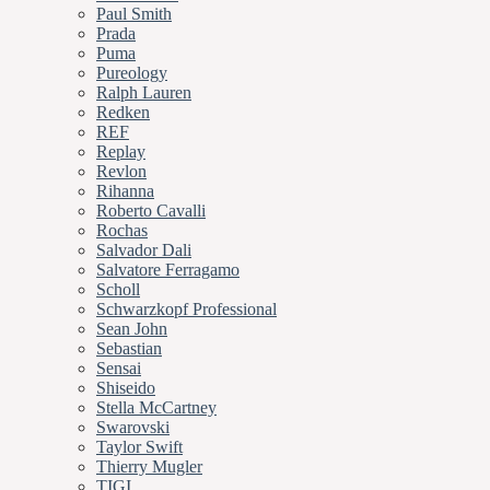
Paul Smith
Prada
Puma
Pureology
Ralph Lauren
Redken
REF
Replay
Revlon
Rihanna
Roberto Cavalli
Rochas
Salvador Dali
Salvatore Ferragamo
Scholl
Schwarzkopf Professional
Sean John
Sebastian
Sensai
Shiseido
Stella McCartney
Swarovski
Taylor Swift
Thierry Mugler
TIGI