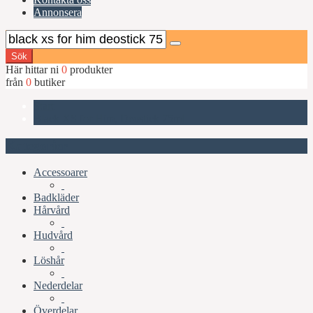
Annonsera
Sök
Här hittar ni
0
produkter
från
0
butiker
Start
Black XS for Him, Deostick 75ml
Kategorier
Accessoarer
Badkläder
Hårvård
Hudvård
Löshår
Nederdelar
Överdelar