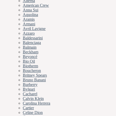
Alterna
American Crew
Anna Sui
Aquolina
Aramis
Armani
Avril Lavigne
Azzaro
Baldessarini
Balenciaga
Balmain
Beckham
Beyoncé
Bio Oil
Biotherm
Boucheron
Britney Spears
Bruno Banani
Burberry
Bvlgari
Cacharel
Calvin Klein
Carolina Herrera
Cartier
Celine Dion