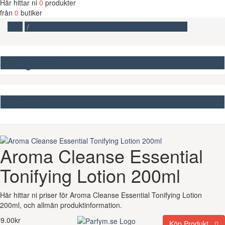
Här hittar ni
0
produkter
från
0
butiker
Start
Aroma Cleanse Essential Tonifying Lotion 200ml
Kategorier
Missa inte
Aroma Cleanse Essential
Tonifying Lotion 200ml
Här hittar ni priser för Aroma Cleanse Essential Tonifying Lotion
200ml, och allmän produktinformation.
9.00kr
Köp Produkt