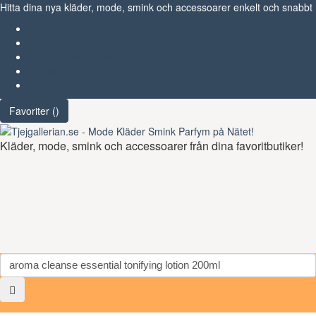
Hitta dina nya kläder, mode, smink och accessoarer enkelt och snabbt
Favoriter (
)
Start
Om Tjejgallerian.se
Kontakta oss
Annonsera
Favoriter (
)
Kläder, mode, smink och accessoarer från dina favoritbutiker!
Toggl
navig