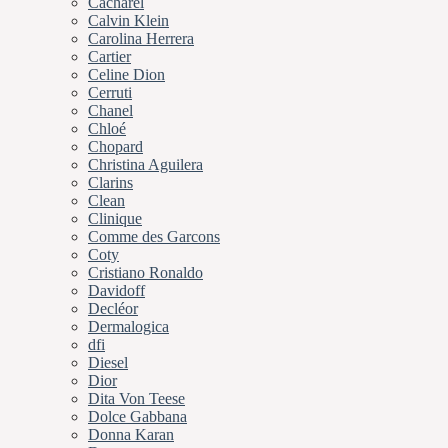
Cacharel
Calvin Klein
Carolina Herrera
Cartier
Celine Dion
Cerruti
Chanel
Chloé
Chopard
Christina Aguilera
Clarins
Clean
Clinique
Comme des Garcons
Coty
Cristiano Ronaldo
Davidoff
Decléor
Dermalogica
dfi
Diesel
Dior
Dita Von Teese
Dolce Gabbana
Donna Karan