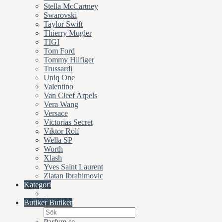
Stella McCartney
Swarovski
Taylor Swift
Thierry Mugler
TIGI
Tom Ford
Tommy Hilfiger
Trussardi
Uniq One
Valentino
Van Cleef Arpels
Vera Wang
Versace
Victorias Secret
Viktor Rolf
Wella SP
Worth
Xlash
Yves Saint Laurent
Zlatan Ibrahimovic
Kategori
Butiker
Butiker
Parfym.se