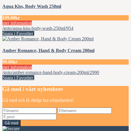
Aqua Kiss, Body Wash 250ml
109.00kr
mer information
/goto/aqua-kiss-body-wash-250ml/954
Spara i Favoriter
Amber Romance, Hand & Body Cream 200ml
99.00kr
mer information
/goto/amber-romance-hand-body-cream-200ml/2990
Spara i Favoriter
Gå med i vårt nyhetsbrev
Gå med och få riktigt bra erbjudanden!
Gå med