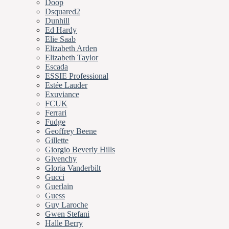
Doop
Dsquared2
Dunhill
Ed Hardy
Elie Saab
Elizabeth Arden
Elizabeth Taylor
Escada
ESSIE Professional
Estée Lauder
Exuviance
FCUK
Ferrari
Fudge
Geoffrey Beene
Gillette
Giorgio Beverly Hills
Givenchy
Gloria Vanderbilt
Gucci
Guerlain
Guess
Guy Laroche
Gwen Stefani
Halle Berry