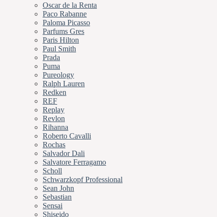
Oscar de la Renta
Paco Rabanne
Paloma Picasso
Parfums Gres
Paris Hilton
Paul Smith
Prada
Puma
Pureology
Ralph Lauren
Redken
REF
Replay
Revlon
Rihanna
Roberto Cavalli
Rochas
Salvador Dali
Salvatore Ferragamo
Scholl
Schwarzkopf Professional
Sean John
Sebastian
Sensai
Shiseido