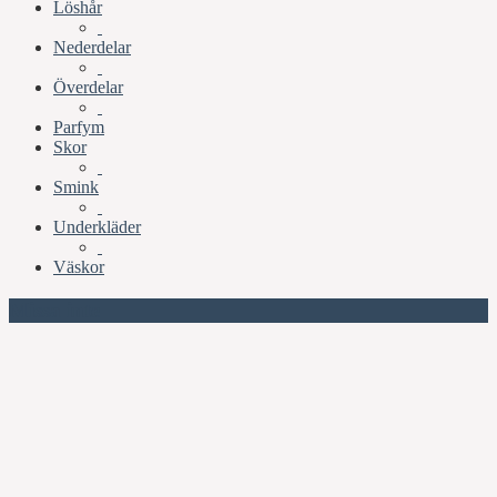
Löshår
Nederdelar
Överdelar
Parfym
Skor
Smink
Underkläder
Väskor
Missa inte