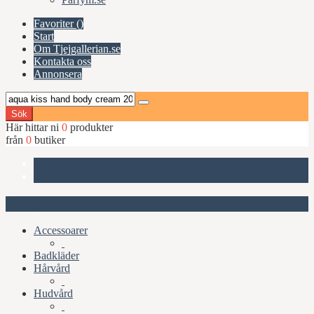
Favoriter (
)
Start
Om Tjejgallerian.se
Kontakta oss
Annonsera
Sök
Här hittar ni
0
produkter
från
0
butiker
Start
Aqua Kiss, Hand & Body Cream 200ml
Kategorier
Accessoarer
Badkläder
Hårvård
Hudvård