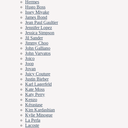
Hermes
Hugo Boss
Issey Miyake
James Bond
Jean Paul Gaultier
Jennifer Lopez
Jessica Simpson
Jil Sander
Jimmy Choo
John Galliano
John Varvatos
Joico
Joop
Jovan
Juicy Couture
Justin Bieber
Karl Lagerfeld
Kate Moss
Katy Perry
Kenzo
Kérastase
Kim Kardashian
Kylie Minogue
La Perla
Lacoste