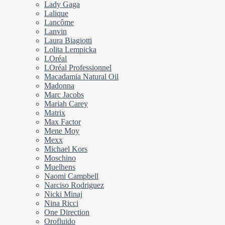
Lady Gaga
Lalique
Lancôme
Lanvin
Laura Biagiotti
Lolita Lempicka
LOréal
LOréal Professionnel
Macadamia Natural Oil
Madonna
Marc Jacobs
Mariah Carey
Matrix
Max Factor
Mene Moy
Mexx
Michael Kors
Moschino
Muelhens
Naomi Campbell
Narciso Rodriguez
Nicki Minaj
Nina Ricci
One Direction
Orofluido