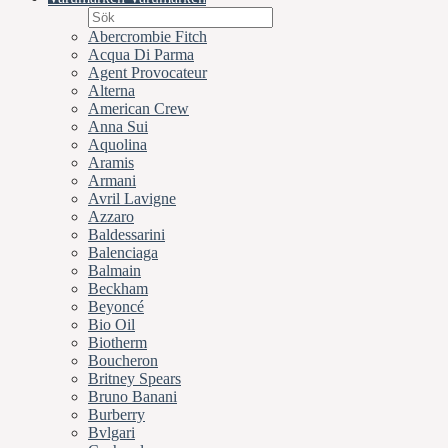
Abercrombie Fitch
Acqua Di Parma
Agent Provocateur
Alterna
American Crew
Anna Sui
Aquolina
Aramis
Armani
Avril Lavigne
Azzaro
Baldessarini
Balenciaga
Balmain
Beckham
Beyoncé
Bio Oil
Biotherm
Boucheron
Britney Spears
Bruno Banani
Burberry
Bvlgari