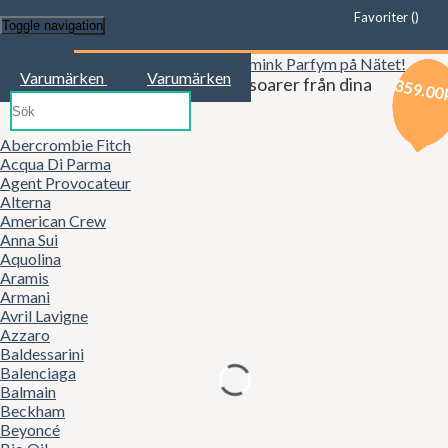
Favoriter (
)
Toggle navigation
Start
Varumärken
Varumärken
Kläder, mode, smink och accessoarer från dina
269.00
479.00
359.00
favoritbutiker!
Abercrombie Fitch
Acqua Di Parma
Agent Provocateur
Alterna
American Crew
Anna Sui
Aquolina
Aramis
Armani
Avril Lavigne
Azzaro
Baldessarini
Balenciaga
Balmain
Beckham
Beyoncé