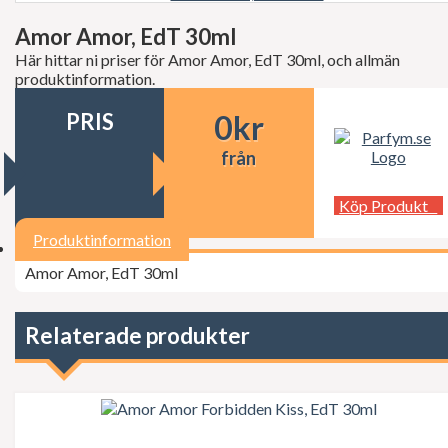
Decléor
Dermalogica
Amor Amor, EdT 30ml
dfi
Här hittar ni priser för Amor Amor, EdT 30ml, och allmän
Diesel
produktinformation.
Dior
Dita Von Teese
PRIS
0
kr
Dolce Gabbana
Donna Karan
från
Doop
Dsquared2
Dunhill
Köp Produkt
Ed Hardy
Elie Saab
Produktinformation
Elizabeth Arden
Amor Amor, EdT 30ml
Elizabeth Taylor
Escada
ESSIE Professional
Estée Lauder
Relaterade produkter
Exuviance
FCUK
Ferrari
Fudge
Geoffrey Beene
Gillette