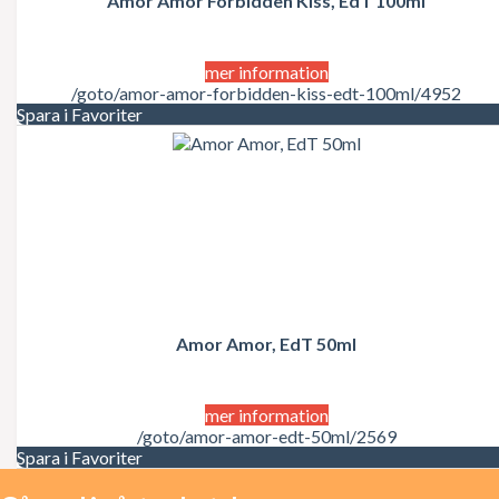
Amor Amor Forbidden Kiss, EdT 100ml
Juicy Couture
Justin Bieber
Karl Lagerfeld
Kate Moss
mer information
Katy Perry
/goto/amor-amor-forbidden-kiss-edt-100ml/4952
Kenzo
Spara i Favoriter
Kérastase
Kim Kardashian
Kylie Minogue
La Perla
Lacoste
Lady Gaga
Lalique
Lancôme
Lanvin
Laura Biagiotti
Amor Amor, EdT 50ml
Lolita Lempicka
LOréal
LOréal Professionnel
Macadamia Natural Oil
mer information
Madonna
/goto/amor-amor-edt-50ml/2569
Marc Jacobs
Spara i Favoriter
Mariah Carey
Matrix