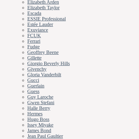
Elizabeth Arden
Elizabeth Taylor
Escada
ESSIE Professional
Estée Lauder
Exuviance
FCUK
Ferrari
Fudge
Geoffrey Beene
Gillette
Giorgio Beverly Hills
Givenchy
Gloria Vanderbilt
Gucci
Guerlain
Guess
Guy Laroche
Gwen Stefani
Halle Berry
Hermes
Hugo Boss
Issey Miyake
James Bond
Jean Paul Gaultier