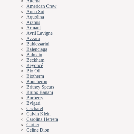
Alterna
American Crew
Anna Sui
Aquolina
Aramis
Armani
Avril Lavigne
Azzaro
Baldessarini
Balenciaga
Balmain
Beckham
Beyoncé
Bio Oil
Biotherm
Boucheron
Britney Spears
Bruno Banani
Burberry
Bvlgari
Cacharel
Calvin Klein
Carolina Herrera
Cartier
Celine Dion