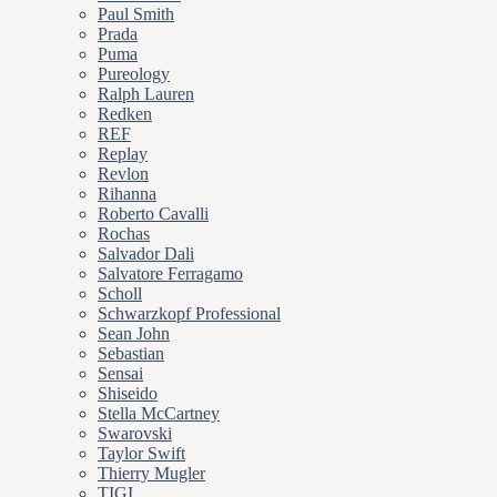
Paul Smith
Prada
Puma
Pureology
Ralph Lauren
Redken
REF
Replay
Revlon
Rihanna
Roberto Cavalli
Rochas
Salvador Dali
Salvatore Ferragamo
Scholl
Schwarzkopf Professional
Sean John
Sebastian
Sensai
Shiseido
Stella McCartney
Swarovski
Taylor Swift
Thierry Mugler
TIGI