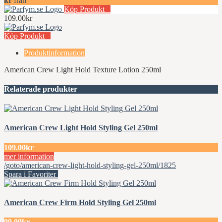
kr
från
Köp Produkt
109.00kr
Köp Produkt
Produktinformation
American Crew Light Hold Texture Lotion 250ml
Relaterade produkter
American Crew Light Hold Styling Gel 250ml
109.00kr
mer information
/goto/american-crew-light-hold-styling-gel-250ml/1825
Spara i Favoriter
American Crew Firm Hold Styling Gel 250ml
99.00kr