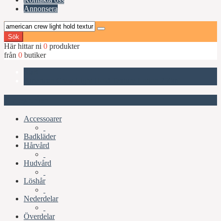
Annonsera
Sök
Här hittar ni
0
produkter
från
0
butiker
Start
American Crew Light Hold Texture Lotion 250ml
Kategorier
Accessoarer
Badkläder
Hårvård
Hudvård
Löshår
Nederdelar
Överdelar