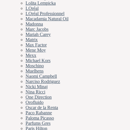
Lolita Lempicka
LOréal
LOréal Professionnel
Macadamia Natural Oil
Madonna
Marc Jacobs
Mariah Carey
Matrix
Max Factor
Mene Moy
Mexx
Michael Kors
Moschino
Muelhens
Naomi Campbell
Narciso Rodriguez
Nicki Minaj
Nina Ricci
One Direction
Orofluido
Oscar de la Renta
Paco Rabanne
Paloma Picasso
Parfums Gres
Paris Hilton