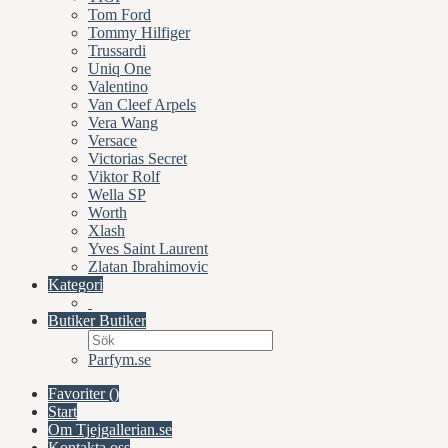
Tom Ford
Tommy Hilfiger
Trussardi
Uniq One
Valentino
Van Cleef Arpels
Vera Wang
Versace
Victorias Secret
Viktor Rolf
Wella SP
Worth
Xlash
Yves Saint Laurent
Zlatan Ibrahimovic
Kategori
Butiker
Butiker
Parfym.se
Favoriter (
)
Start
Om Tjejgallerian.se
Kontakta oss