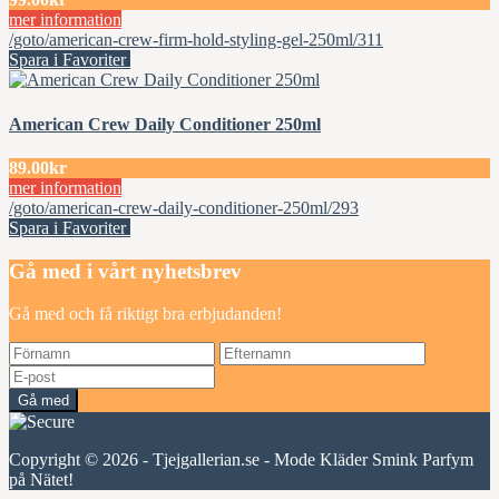
mer information
/goto/american-crew-firm-hold-styling-gel-250ml/311
Spara i Favoriter
American Crew Daily Conditioner 250ml
89.00kr
mer information
/goto/american-crew-daily-conditioner-250ml/293
Spara i Favoriter
Gå med i vårt nyhetsbrev
Gå med och få riktigt bra erbjudanden!
Gå med
Copyright © 2026 - Tjejgallerian.se - Mode Kläder Smink Parfym
på Nätet!