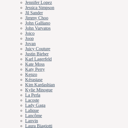
Jennifer Lopez
Jessica Simpson
Jil Sander
Jimmy Choo
John Galliano
John Varvatos
Joico
Joop
Jovan
Juicy Couture
Justin Bieber
Karl Lagerfeld
Kate Moss
Katy Perry
Kenzo
Kérastase
Kim Kardashian
Kylie Minogue
La Perla
Lacoste
Lady Gaga
Lalique
Lancôme
Lanvin
Laura Biagiotti