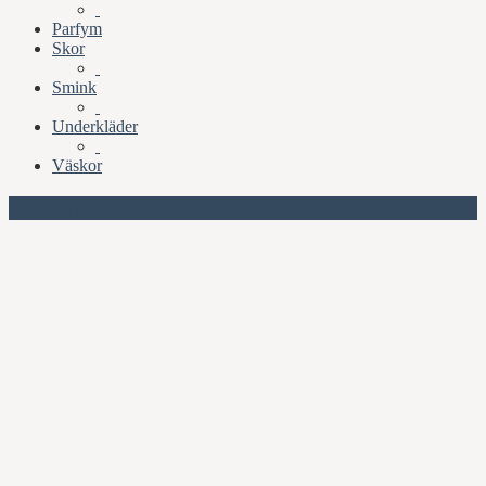
Parfym
Skor
Smink
Underkläder
Väskor
Missa inte