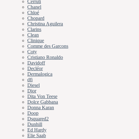
Cerruti
Chanel
Chloé
Chopard
Christina Aguilera
Clarins
Clean
Clinique
Comme des Garcons
Coty
Cristiano Ronaldo
Davidoff
Decléor
Dermalogica
dfi
Diesel
Dior
Dita Von Teese
Dolce Gabbana
Donna Karan
Doop
Dsquared2
Dunhill
Ed Hardy
Elie Saab