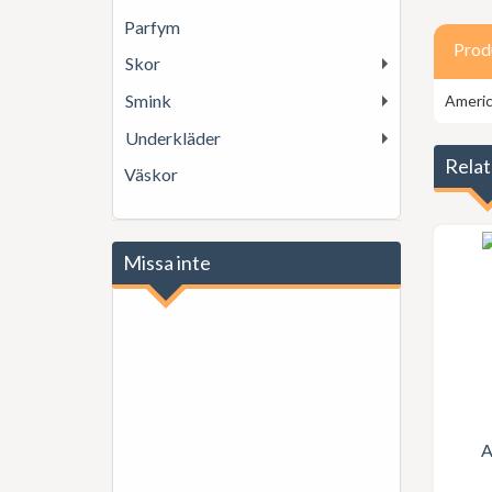
Parfym
Prod
Skor
Smink
Americ
Underkläder
Relat
Väskor
Missa inte
A