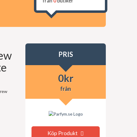
från
0
butiker
rew
PRIS
te
0
kr
från
Crew
Köp Produkt