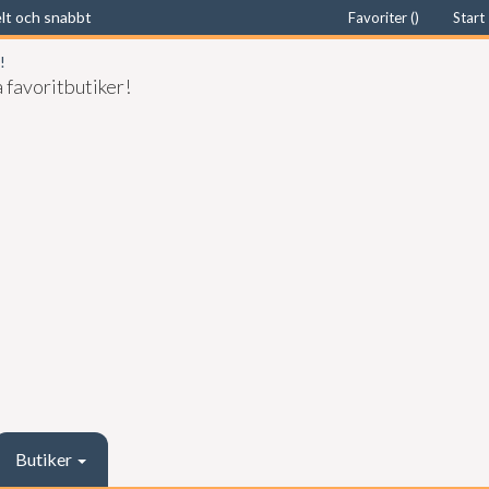
elt och snabbt
Favoriter (
)
Start
 favoritbutiker!
Butiker