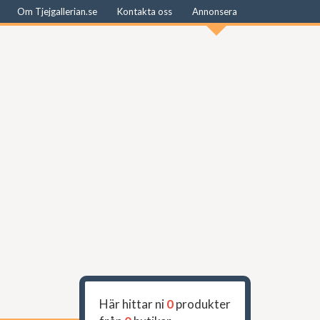
Om Tjejgallerian.se
Kontakta oss
Annonsera
Här hittar ni
0
produkter