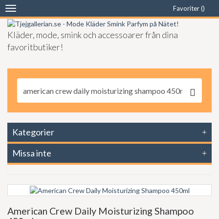
Favoriter (
)
Toggle
navigation
Kläder, mode, smink och accessoarer från dina
favoritbutiker!
Kategorier
Missa inte
American Crew Daily Moisturizing Shampoo