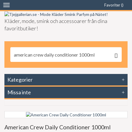
Favoriter (
)
Toggle
navigation
Kläder, mode, smink och accessoarer från dina
favoritbutiker!
Kategorier
Missa inte
American Crew Daily Conditioner 1000ml