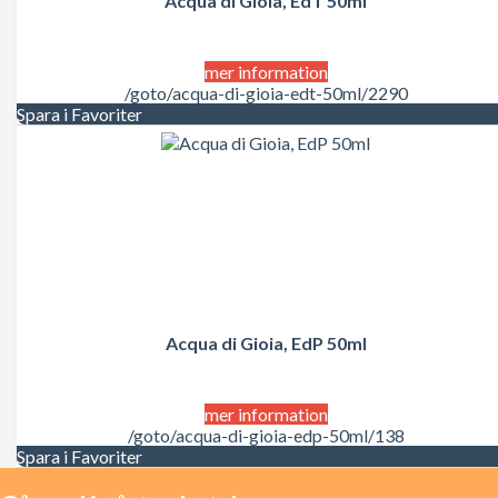
Acqua di Gioia, EdT 50ml
Juicy Couture
Justin Bieber
Karl Lagerfeld
Kate Moss
mer information
Katy Perry
/goto/acqua-di-gioia-edt-50ml/2290
Kenzo
Spara i Favoriter
Kérastase
Kim Kardashian
Kylie Minogue
La Perla
Lacoste
Lady Gaga
Lalique
Lancôme
Lanvin
Laura Biagiotti
Acqua di Gioia, EdP 50ml
Lolita Lempicka
LOréal
LOréal Professionnel
Macadamia Natural Oil
mer information
Madonna
/goto/acqua-di-gioia-edp-50ml/138
Marc Jacobs
Spara i Favoriter
Mariah Carey
Matrix