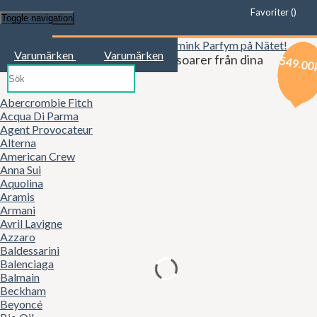
Favoriter (
)
Toggle navigation
Start
Varumärken
Varumärken
Kläder, mode, smink och accessoarer från dina
729.00
549.00
549.00
favoritbutiker!
Abercrombie Fitch
Acqua Di Parma
Agent Provocateur
Alterna
American Crew
Anna Sui
Aquolina
Aramis
Armani
Avril Lavigne
Azzaro
Baldessarini
Balenciaga
Balmain
Beckham
Beyoncé