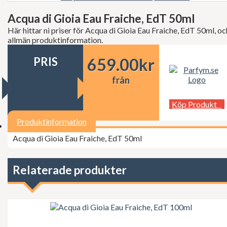
Decléor
Dermalogica
Acqua di Gioia Eau Fraiche, EdT 50ml
dfi
Här hittar ni priser för Acqua di Gioia Eau Fraiche, EdT 50ml, oc
Diesel
allmän produktinformation.
Dior
Dita Von Teese
PRIS
659.00
kr
Dolce Gabbana
Donna Karan
från
Doop
Dsquared2
Dunhill
Köp Produkt
Ed Hardy
Elie Saab
Produktinformation
Elizabeth Arden
Acqua di Gioia Eau Fraiche, EdT 50ml
Elizabeth Taylor
Escada
ESSIE Professional
Estée Lauder
Relaterade produkter
Exuviance
FCUK
Ferrari
Fudge
Geoffrey Beene
Gillette