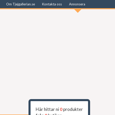
Om Tjejgallerian.se
Kontakta oss
Annonsera
Här hittar ni
0
produkter