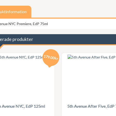
uktinformation
enue NYC Premiere, EdP 75ml
erade produkter
179.00kr
h Avenue NYC, EdP 125ml
5th Avenue After Five, EdP