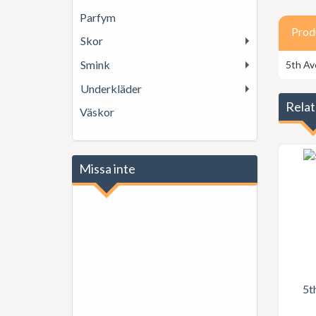
Parfym
Prod
Skor
Smink
5th Av
Underkläder
Relat
Väskor
Missa inte
5t