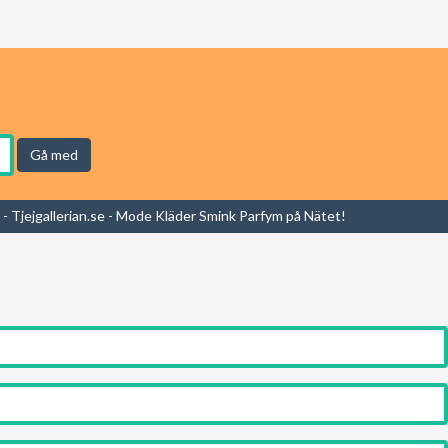
Gå med
- Tjejgallerian.se - Mode Kläder Smink Parfym på Nätet!