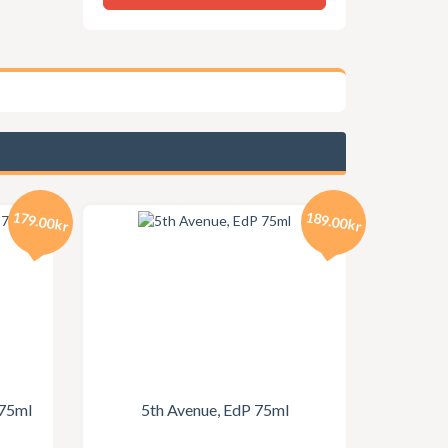
179.00kr
189.00kr
 75ml
5th Avenue, EdP 75ml