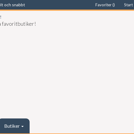
elt och snabbt
Favoriter (
)
Start
 favoritbutiker!
Butiker