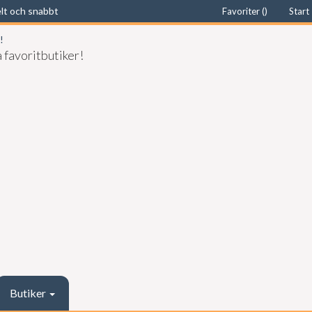
elt och snabbt
Favoriter (
)
Start
 favoritbutiker!
Butiker