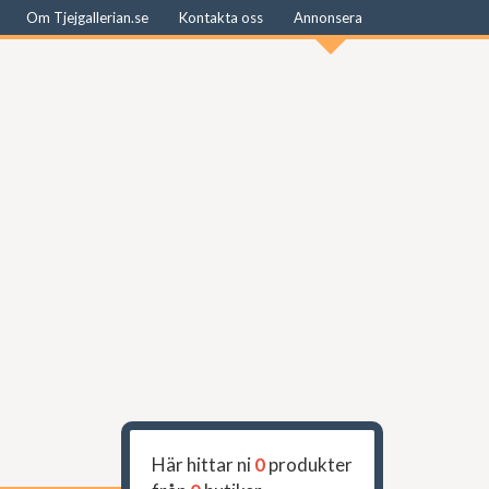
Om Tjejgallerian.se
Kontakta oss
Annonsera
Här hittar ni
0
produkter