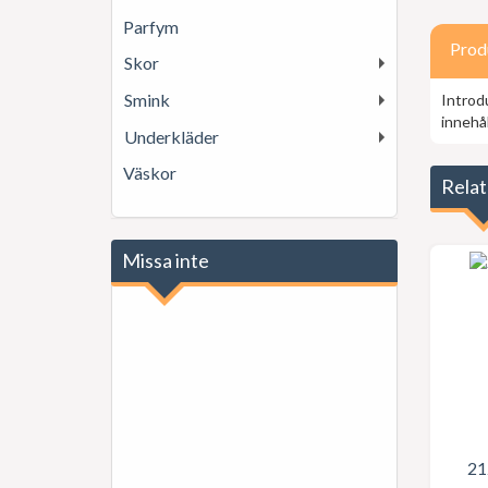
Parfym
Prod
Skor
Smink
Introdu
innehål
Underkläder
Väskor
Relat
Missa inte
21