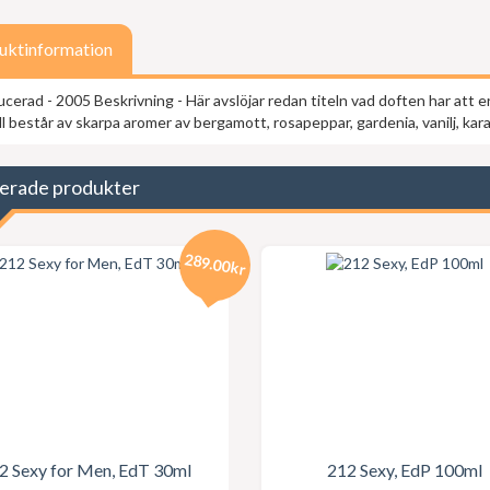
uktinformation
cerad - 2005 Beskrivning - Här avslöjar redan titeln vad doften har att e
l består av skarpa aromer av bergamott, rosapeppar, gardenia, vanilj, kar
erade produkter
289.00kr
2 Sexy for Men, EdT 30ml
212 Sexy, EdP 100ml