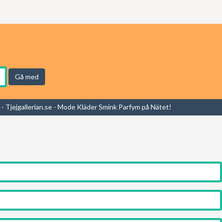
Gå med
- Tjejgallerian.se - Mode Kläder Smink Parfym på Nätet!