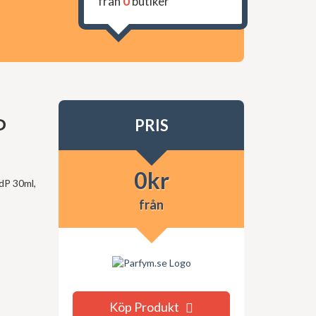
från
0
butiker
P
PRIS
0
kr
EdP 30ml,
från
Köp Produkt