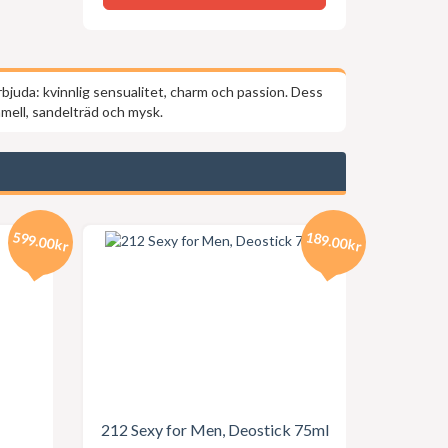
rbjuda: kvinnlig sensualitet, charm och passion. Dess
amell, sandelträd och mysk.
599.00kr
189.00kr
212 Sexy for Men, Deostick 75ml